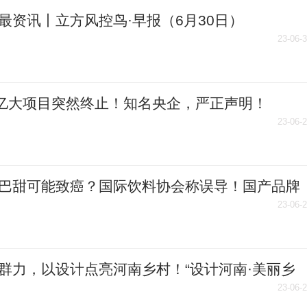
最资讯丨立方风控鸟·早报（6月30日）
23-06-
0亿大项目突然终止！知名央企，严正声明！
23-06-
巴甜可能致癌？国际饮料协会称误导！国产品牌
澄清
23-06-
群力，以设计点亮河南乡村！“设计河南·美丽乡
创意设计大赛组委会走进获嘉
23-06-