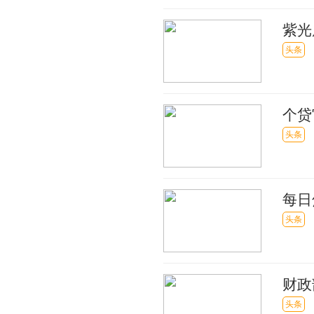
紫光
头条
个贷
讯
头条
每日
头条
财政
球热
头条