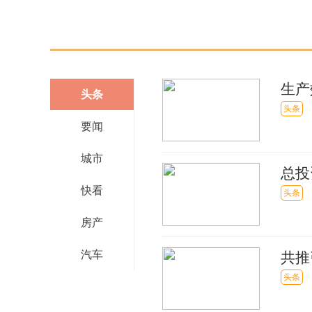
生产
头条
发展
头条
要闻
城市
总投
快看
294
头条
房产
汽车
共推
联盟
头条