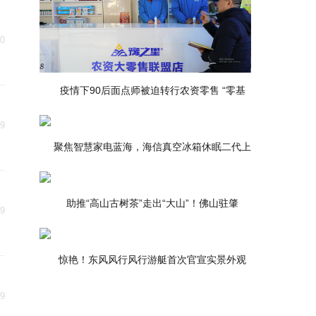
30
疫情下90后面点师被迫转行农资零售 “零基
29
聚焦智慧家电蓝海，海信真空冰箱休眠二代上
助推“高山古树茶”走出“大山”！佛山驻肇
29
惊艳！东风风行风行游艇首次官宣实景外观
29