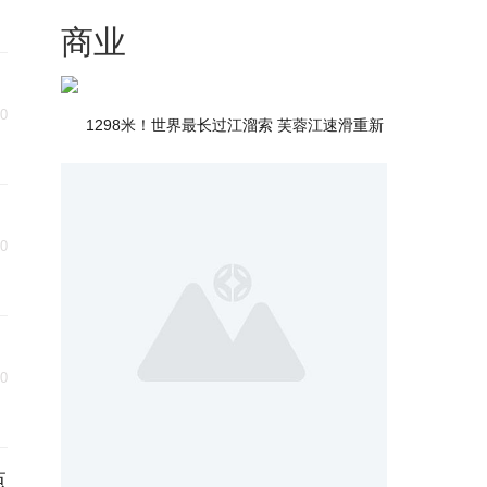
商业
30
1298米！世界最长过江溜索 芙蓉江速滑重新
30
30
点