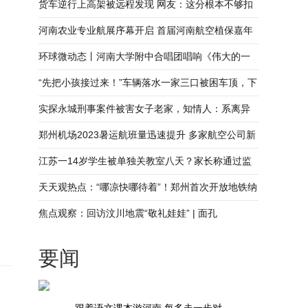
货车逆行上高架被远程发现 网友：这分根本不够扣
河南农业专业航展序幕开启 首届河南航空植保嘉年
华亮点提前揭秘_焦点速讯
环球微动态丨河南大学附中合唱团唱响《伟大的一
盘棋》
“先把小孩接过来！”车辆落水一家三口被困车顶，下
一秒村民跳水救人_快看
实探永城刑事案件被害女子老家，知情人：系离异
女子，亲人在外务工生活多年-今热点
郑州机场2023暑运航班量迅速提升 多家航空公司新
开或加密在郑运营航线
江苏一14岁学生被单独关教室八天？家长称通过监
控确定基本没给孩子上课
天天观热点：“哪凉快哪待着”！郑州首次开放地铁纳
凉点
焦点观察：回访汶川地震“敬礼娃娃” | 面孔
要闻