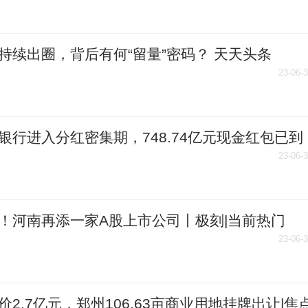
持续出圈，背后有何“留量”密码？ 天天头条
23-06-
银行进入分红密集期，748.74亿元现金红包已到
天天短讯
23-06-
！河南再添一家A股上市公司丨极刻|当前热门
23-06-
价2.7亿元，郑州106.63亩商业用地挂牌出让|焦