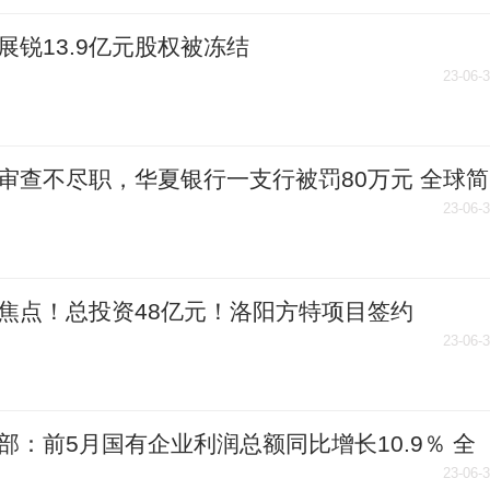
展锐13.9亿元股权被冻结
23-06-
审查不尽职，华夏银行一支行被罚80万元 全球简
23-06-
焦点！总投资48亿元！洛阳方特项目签约
23-06-
部：前5月国有企业利润总额同比增长10.9％ 全
闻
23-06-