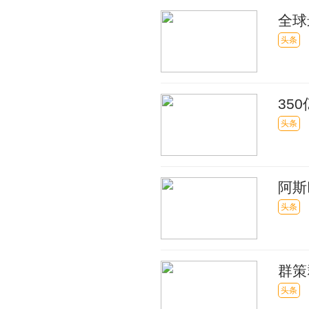
全球
头条
35
头条
阿斯
紧急
头条
群策
村”
头条