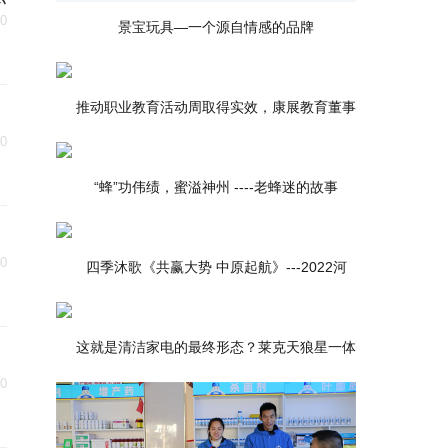
30
景宝玩具—一个源自情感的品牌
推动职业教育活动周取得实效，康展教育董事
30
“蜂”功伟绩，蜜溢神州 ----老蜂迷的故事
30
四季沐歌《共赢大势 中原起航》---2022河
这就是清洁家电的最终形态？莱克天狼星一体
30