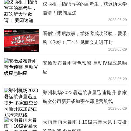
仅两根手指能写字的高考生，获这所大学
邀请！|要闻速递
2023-06-29
看创业背后故事，学拓客成功经验，爱采
购《你好！厂长》见面会走进开封
2023-06-29
安徽发布暴雨蓝色预警 启动Ⅳ级应急响
应
2023-06-29
郑州机场2023暑运航班量迅速提升 多家
航空公司新开或加密在郑运营航线
2023-06-29
大雨暴雨大暴雨！10级雷暴大风！安徽
紧急预警|今日聚焦