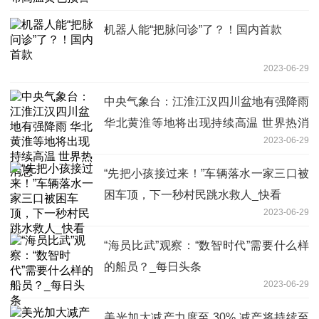
机器人能“把脉问诊”了？！国内首款
2023-06-29
中央气象台：江淮江汉四川盆地有强降雨
华北黄淮等地将出现持续高温 世界热消
2023-06-29
息
“先把小孩接过来！”车辆落水一家三口被
困车顶，下一秒村民跳水救人_快看
2023-06-29
“海员比武”观察：“数智时代”需要什么样
的船员？_每日头条
2023-06-29
美光加大减产力度至 30% 减产将持续至