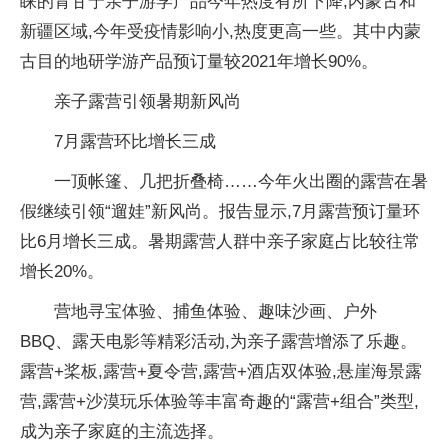
睐的青甘宁亲子游学产品今年热度有所下降;内蒙古和
新疆区域,今年受疫情影响小,热度更高一些。其中内蒙
古目的地研学游产品预订量较2021年增长90%。
亲子露营引领暑期新风尚
7月露营环比增长三成
一顶帐篷、几把折叠椅……今年火出圈的露营在暑
假继续引领“遛娃”新风尚。报告显示,7月露营预订量环
比6月增长三成。暑期露营人群中亲子家庭占比较往常
增长20%。
营地寻宝体验、捕鱼体验、趣味沙画、户外
BBQ、露天电影等精彩活动,为亲子露营增添了乐趣。
露营+桨板,露营+夏令营,露营+酒店双体验,悬崖海景露
营,露营+沙漠玩乐体验等丰富奇趣的“露营+组合”类型,
成为亲子家庭的主流选择。