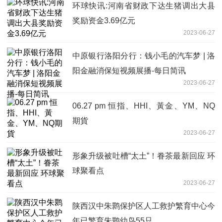
环球快讯:河南省财政下达生猪调出大县
奖励资金3.69亿元
2023-06-27
中原银行洛阳分行：钱小毛的汽车梦 | 洛
阳金融消保短视频展播-每日简讯
2023-06-27
06.27 pm 恒指、HHI、黃金、YM、NQ
期貨
2023-06-27
形象升级被吐槽“太土”！眷茶最新回应 环
球聚看点
2023-06-27
陕西汉中朱鹮保护区人工救护繁育中心今
年已繁育朱鹮幼鸟55只