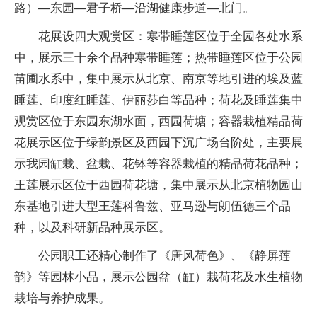
路）—东园—君子桥—沿湖健康步道—北门。
花展设四大观赏区：寒带睡莲区位于全园各处水系
中，展示三十余个品种寒带睡莲；热带睡莲区位于公园
苗圃水系中，集中展示从北京、南京等地引进的埃及蓝
睡莲、印度红睡莲、伊丽莎白等品种；荷花及睡莲集中
观赏区位于东园东湖水面，西园荷塘；容器栽植精品荷
花展示区位于绿韵景区及西园下沉广场台阶处，主要展
示我园缸栽、盆栽、花钵等容器栽植的精品荷花品种；
王莲展示区位于西园荷花塘，集中展示从北京植物园山
东基地引进大型王莲科鲁兹、亚马逊与朗伍德三个品
种，以及科研新品种展示区。
公园职工还精心制作了《唐风荷色》、《静屏莲
韵》等园林小品，展示公园盆（缸）栽荷花及水生植物
栽培与养护成果。