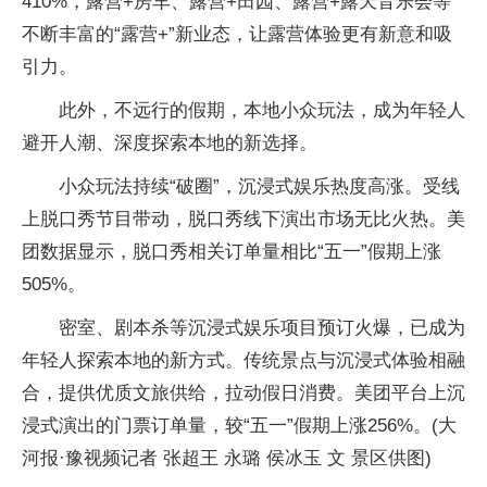
410%，露营+房车、露营+田园、露营+露天音乐会等
不断丰富的“露营+”新业态，让露营体验更有新意和吸
引力。
此外，不远行的假期，本地小众玩法，成为年轻人
避开人潮、深度探索本地的新选择。
小众玩法持续“破圈”，沉浸式娱乐热度高涨。受线
上脱口秀节目带动，脱口秀线下演出市场无比火热。美
团数据显示，脱口秀相关订单量相比“五一”假期上涨
505%。
密室、剧本杀等沉浸式娱乐项目预订火爆，已成为
年轻人探索本地的新方式。传统景点与沉浸式体验相融
合，提供优质文旅供给，拉动假日消费。美团
平
台上沉
浸式演出的门票订单量，较“五一”假期上涨256%。(大
河报·豫视频记者 张超王 永璐 侯冰玉 文 景区供图)