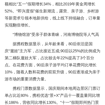
额相比“五一”假期增长34%，相比2019年黄金周增长
52%。“即兴度假”催生新潮流，露营、亲子游、乡村游
等新需求引领本地新供给，线上线下持续融合，订单量
实现翻倍增长。
“博物馆游”受亲子群体青睐，河南博物院等人气高
据携程数据显示，从年龄来看，80后依旧是国
庆“遛娃”主力军，占比接
近
五成;90后以25%的比例成为
第二梯队遛娃大军，占比较去年22%提高了3个百分
点。在花费方面，90后亲子游
平
均订单花费同比增长
10%，随着人数和花费的双双升级，90后逐渐成为亲子
游市场的重要消费力量。
携程门票数据显示，国庆期间本地周边景区门票订
单占比
近
80%，携程优选“景+X”产品十一覆盖量同比增
长186%，营收同比增长130%。“十一”假期郑州热门景