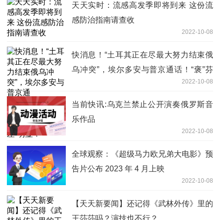
天天实时：流感高发季即将到来 这份流
感防治指南请查收
2022-10-08
快消息！“土耳其正在尽最大努力结束俄
乌冲突”，埃尔多安与普京通话！“褒”芬
2022-10-08
兰“贬”瑞典，埃尔多安为何“温差”明显？
当前快讯:乌克兰禁止公开演奏俄罗斯音
乐作品
2022-10-08
全球观察：《超级马力欧兄弟大电影》预
告片公布 2023 年 4 月上映
2022-10-08
【天天新要闻】还记得《武林外传》里的
王莎莎吗？演技也不行？