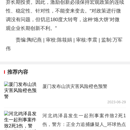
弃长期投资。因此，激励创新必须保持宏观政策的连续
性、稳定性、针对性，不能变来变去。“对政策进行微
调没有问题，但切忌180度大转弯，这种‘烙大饼’对微
观企业长期创新不利。”
责编:陶纪燕 | 审校:陈筱娟 | 审核:李震 | 监制:万军
伟
推荐内容
厦门发布山洪灾害风险橙色预警
2023-06-29
河北鸡泽县发生一起刑事案件致2死1
伤，警方：正全力追捕嫌疑人_环球热点