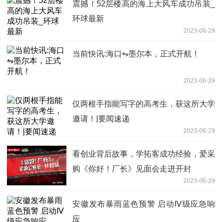
震撼！52层楼高的海上大风车成功吊装_
环球最新
2023-06-29
当前快讯:海口⇋墨尔本，正式开航！
2023-06-29
仅两根手指能写字的高考生，获这所大学
邀请！|要闻速递
2023-06-29
看创业背后故事，学拓客成功经验，爱采
购《你好！厂长》见面会走进开封
2023-06-29
安徽发布暴雨蓝色预警 启动Ⅳ级应急响
应