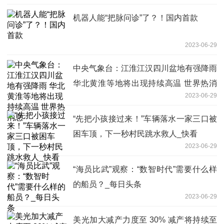
机器人能“把脉问诊”了？！国内首款
2023-06-29
中央气象台：江淮江汉四川盆地有强降雨
华北黄淮等地将出现持续高温 世界热消
2023-06-29
息
“先把小孩接过来！”车辆落水一家三口被
困车顶，下一秒村民跳水救人_快看
2023-06-29
“海员比武”观察：“数智时代”需要什么样
的船员？_每日头条
2023-06-29
美光加大减产力度至 30% 减产将持续至