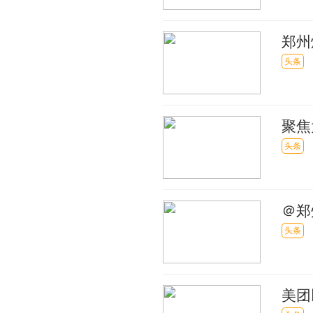
郑州
全球
头条
聚焦
业品
头条
＠郑
15
头条
美团