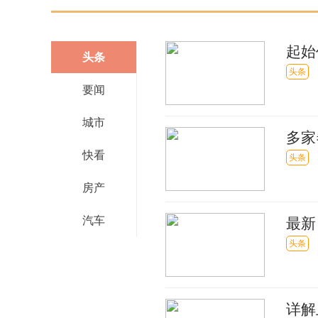
起始
头条
快看
头条
要闻
城市
多家
快看
头条
房产
汽车
最新
讯
头条
详解