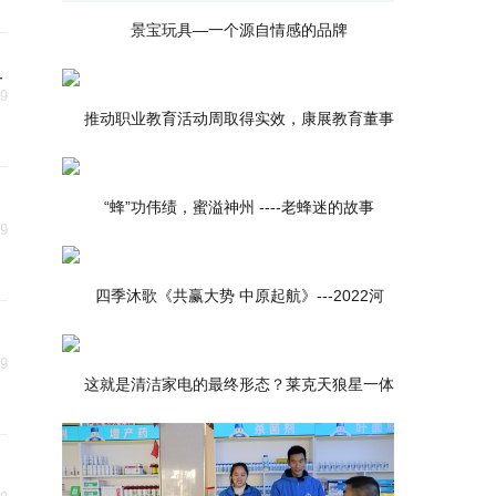
景宝玩具—一个源自情感的品牌
_
29
推动职业教育活动周取得实效，康展教育董事
“蜂”功伟绩，蜜溢神州 ----老蜂迷的故事
29
四季沐歌《共赢大势 中原起航》---2022河
29
这就是清洁家电的最终形态？莱克天狼星一体