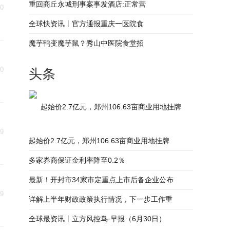
重回商丘永城刑事案事发酒店:正常营
30
全球快资讯丨官方通报重庆一医院食
魔芋鸭变魔芋鼠？秀山中医院食堂招
30
头条
起始价2.7亿元，郑州106.63亩商业用地挂牌
29
起始价2.7亿元，郑州106.63亩商业用地挂牌
多家券商保证金利率降至0.2％
最新！开封市34家市定重点上市后备企业公布
29
详解上半年财政政策执行情况，下一步工作重
全球最资讯丨立方风控鸟·早报（6月30日）