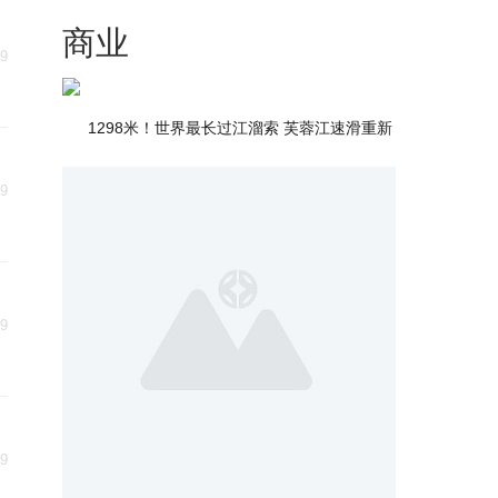
商业
29
1298米！世界最长过江溜索 芙蓉江速滑重新
29
29
29