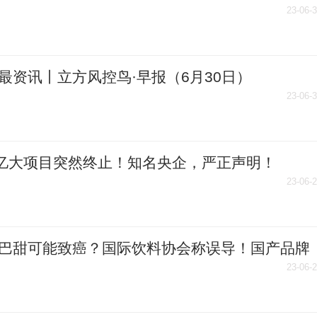
全球快播
23-06-
最资讯丨立方风控鸟·早报（6月30日）
23-06-
0亿大项目突然终止！知名央企，严正声明！
23-06-
巴甜可能致癌？国际饮料协会称误导！国产品牌
澄清
23-06-