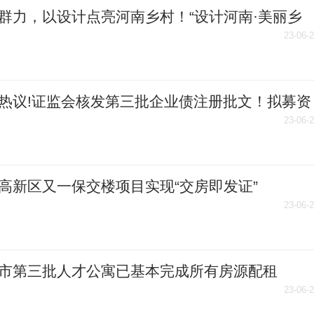
群力，以设计点亮河南乡村！“设计河南·美丽乡
创意设计大赛组委会走进获嘉
23-06-
热议!证监会核发第三批企业债注册批文！拟募资
2亿元
23-06-
高新区又一保交楼项目实现“交房即发证”
23-06-
市第三批人才公寓已基本完成所有房源配租
23-06-