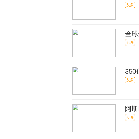
些 
头条
全球
头条
35
头条
阿斯
紧急
头条