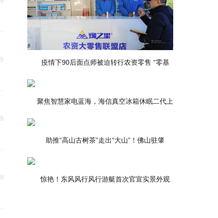
29
29
疫情下90后面点师被迫转行农资零售 “零基
聚焦智慧家电蓝海，海信真空冰箱休眠二代上
29
助推“高山古树茶”走出“大山”！佛山驻肇
29
惊艳！东风风行风行游艇首次官宣实景外观