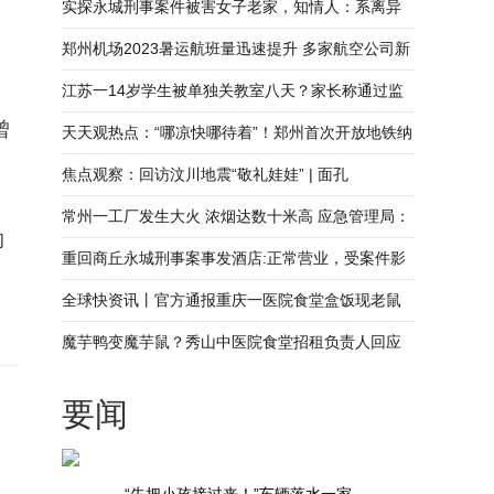
一秒村民跳水救人_快看
实探永城刑事案件被害女子老家，知情人：系离异
女子，亲人在外务工生活多年-今热点
郑州机场2023暑运航班量迅速提升 多家航空公司新
开或加密在郑运营航线
江苏一14岁学生被单独关教室八天？家长称通过监
曾
控确定基本没给孩子上课
天天观热点：“哪凉快哪待着”！郑州首次开放地铁纳
凉点
焦点观察：回访汶川地震“敬礼娃娃” | 面孔
常州一工厂发生大火 浓烟达数十米高 应急管理局：
的
明火已灭|天天热门
重回商丘永城刑事案事发酒店:正常营业，受案件影
响入住率有所下滑
全球快资讯丨官方通报重庆一医院食堂盒饭现老鼠
头：如何进入盒饭正在进一步核实
魔芋鸭变魔芋鼠？秀山中医院食堂招租负责人回应
盒饭出现鼠头-世界快讯
要闻