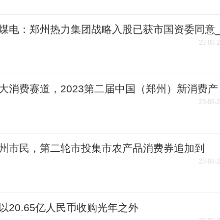
煤电：郑州热力集团战略入股已获市国资委同意
新资讯
23-06-
大消费赛道，2023第二届中国（郑州）新消费产
牌峰会即将举行 全球播报
23-06-
州市民，第二轮市投集市农产品消费券追加到
000张_每日聚焦
23-06-
以20.65亿人民币收购光年之外