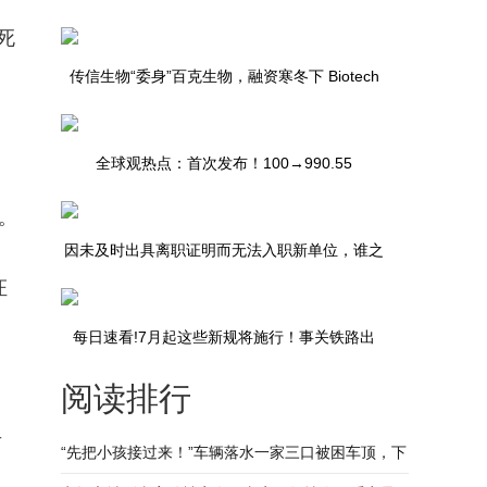
死
传信生物“委身”百克生物，融资寒冬下 Biotech
并购大幕开启|环球观点
全球观热点：首次发布！100→990.55
。
因未及时出具离职证明而无法入职新单位，谁之
证
责？-焦点滚动
每日速看!7月起这些新规将施行！事关铁路出
阅读排行
行、消费者权益、低保标准
早
“先把小孩接过来！”车辆落水一家三口被困车顶，下