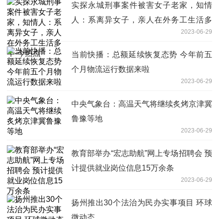
实探永城刑事案件被害女子老家，知情
人：系离异女子，亲人在外务工生活多
2023-06-29
年-今热点
当前快播：总额延续恢复态势 今年前五
个月物流运行数据来啦
2023-06-29
中央气象台：高温天气将继续炙烤京津冀
鲁豫等地
2023-06-29
教育部举办“宏志助航”网上专场招聘会 预
计提供就业岗位信息15万余条
2023-06-29
扬州推出30个法治为民办实事项目 环球
微动态