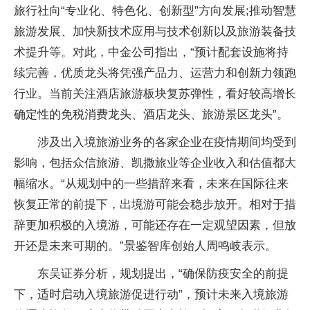
旅行社向“专业化、特色化、创新型”方向发展;推动智慧
旅游发展、加快新技术应用与技术创新以及旅游装备技
术提升等。对此，中金公司指出，“预计配套设施将持
续完善，优质龙头将凭强产品力、运营力和创新力领跑
行业。当前关注酒店旅游板块复苏弹
性
，看好较高增长
确定
性
的免税消费龙头、酒店龙头、旅游景区龙头”。
涉及出入境旅游业务的各家企业在
疫情
期间均受到
影响，包括众信旅游、凯撒旅业等企业收入和估值都大
幅缩水。“从规划中的一些措辞来看，未来在国际往来
恢复正常的前提下，出境游可能会稳步放开。相对于措
辞更加积极的入境游，可能还存在一定观望因素，但放
开还是未来可期的。”景鉴智库创始人周鸣岐表示。
东吴证券分析，规划提出，“确保防疫安全的前提
下，适时启动入境旅游促进行动”，预计未来入境旅游