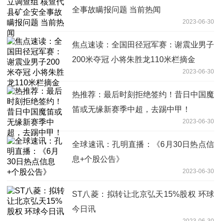
全事故瞒报问题 当前热闻
2023-06-30
焦点速读：全国田径冠军赛：谢震业男子
200米夺冠 小将朱胜龙110米栏摘金
2023-06-30
热推荐：最后时刻拒绝签约！昔日中国魔
笛或无缘新赛季中超，去踢中甲！
2023-06-30
全球速讯：孔明直播：《6月30日热点信
息+个股公告》
2023-06-30
ST八菱：拟转让北京弘天15%股权 环球
今日讯
2023-06-30