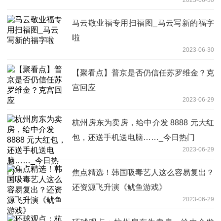
马云敬业福专用扫福图_马云写新的福字
啦
2023-06-30
【聚看点】普京是否仍信任苏罗维金？克
宫回应
2023-06-29
杭州房东为卖房，给中介发 8888 元大红
包，还送手机送电脑……_今日热门
2023-06-29
焦点精选！韩国吸毒艺人这么容易复出？
还资源飞升演《鱿鱼游戏》
2023-06-29