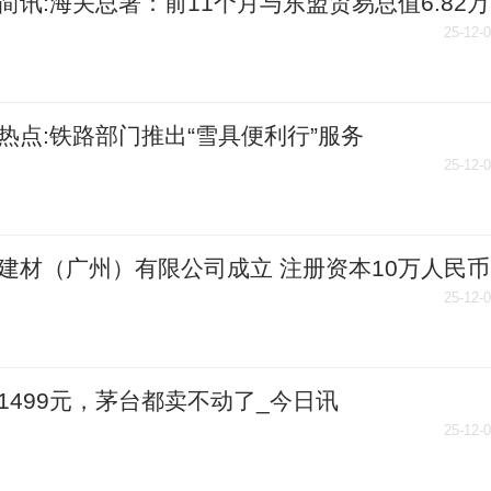
简讯:海关总署：前11个月与东盟贸易总值6.82万
 同比增长8.5%
25-12-
热点:铁路部门推出“雪具便利行”服务
25-12-
建材（广州）有限公司成立 注册资本10万人民币
点消息
25-12-
1499元，茅台都卖不动了_今日讯
25-12-