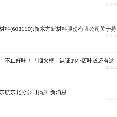
理责任 扫码阅读手机版
25-12-
材料(603110):新东方新材料股份有限公司关于持
%以上股东及其一致行动人权益变动触及1%刻度
25-12-
示性公告_今日关注
！不止好味！「烟火榜」认证的小店味道还有这
事
25-11-
东航东北分公司揭牌 新消息
25-11-