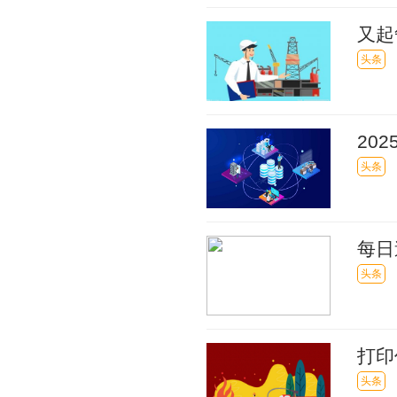
又起
智和
头条
20
观点
头条
每日
行
头条
打印
头条