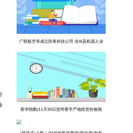
广联航空等成立防务科技公司 含AI及机器人业
务|今头条
智
备
新华指数|11月30日贺州香芋产地统货价格报
2.33元/斤，环比11月15日下跌0.85%