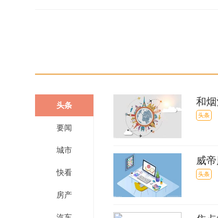
和烟
头条
视点
头条
要闻
城市
威帝
快看
密科
头条
房产
汽车