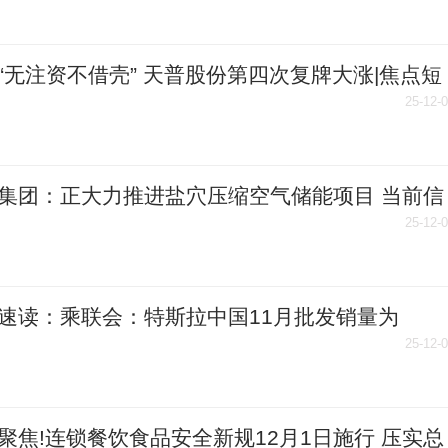
“无注资不借壳” 天普股份第四次复牌大涨|焦点短
25-12-
集团：正大力推进盐穴压缩空气储能项目 当前信
25-12-
速读：乘联会：特斯拉中国11月批发销量为
00辆
25-12-
聚焦!连锁餐饮食品安全新规12月1日施行 压实总