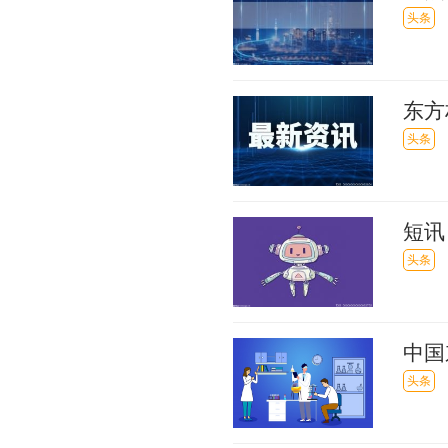
部管
头条
东方
股5
头条
的提
短讯
些故
头条
中国
头条