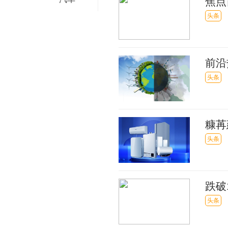
焦点
亿元
头条
前沿
头条
糠苒
_焦
头条
跌破
头条