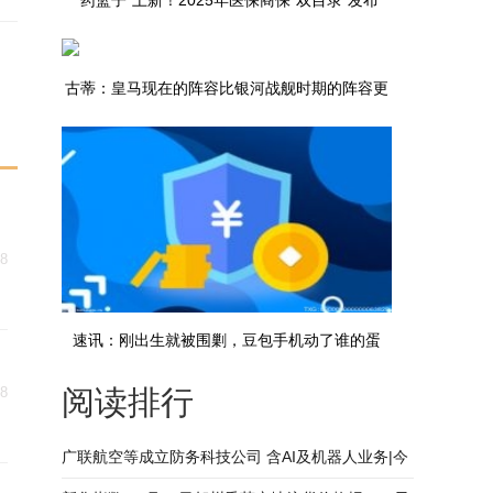
“药篮子”上新！2025年医保商保“双目录”发布
古蒂：皇马现在的阵容比银河战舰时期的阵容更
强
08
速讯：刚出生就被围剿，豆包手机动了谁的蛋
阅读排行
08
糕？
广联航空等成立防务科技公司 含AI及机器人业务|今