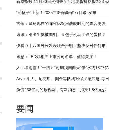
头条
新华指数|11月30日贺州香芋产地统货价格报2.33元/
08
斤，环比11月15日下跌0.85%
“药篮子”上新！2025年医保商保“双目录”发布
古蒂：皇马现在的阵容比银河战舰时期的阵容更强
速讯：刚出生就被围剿，豆包手机动了谁的蛋糕？
08
快看点丨八国外长发表联合声明：坚决反对任何形
式的将巴勒斯坦人民强行迁离家园的企图
讯息：LED灯相关上市公司名单，值得关注！
（2025/12/4）
人工增雨雪！“十四五”时期我国向天“借”水约1677亿
吨
Ary：湖人、尼克斯、掘金等队均对保罗感兴趣-每日
08
消息
负债238亿元的乐视网，有新消息！拟投1.8亿元炒
股打新，公司与贾跃亭本人已无直接通讯或邮件联
要闻
系
07