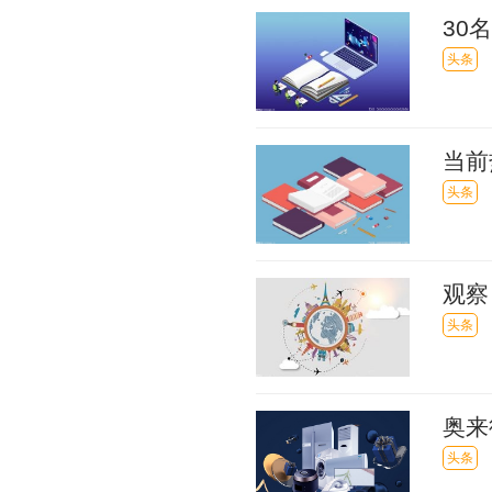
30
头条
当前
头条
观察
浩公
头条
奥来
头条