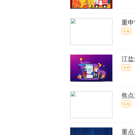
重申
讯
头条
江盐
息
头条
焦点
867
头条
重点