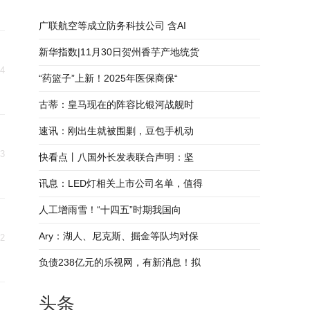
广联航空等成立防务科技公司 含AI
新华指数|11月30日贺州香芋产地统货
04
“药篮子”上新！2025年医保商保“
古蒂：皇马现在的阵容比银河战舰时
速讯：刚出生就被围剿，豆包手机动
03
快看点丨八国外长发表联合声明：坚
讯息：LED灯相关上市公司名单，值得
人工增雨雪！“十四五”时期我国向
Ary：湖人、尼克斯、掘金等队均对保
02
负债238亿元的乐视网，有新消息！拟
头条