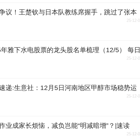
争议！王楚钦与日本队教练席握手，跳过了张本
，后者尴尬
25-12-
25年雅下水电股票的龙头股名单梳理（12/5） 每
25-12-
速递:生意社：12月5日河南地区甲醇市场稳势运
25-12-
作业成家长烦恼，减负岂能“明减暗增”？|速读
25-12-