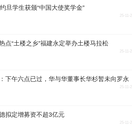
名约旦学生获颁“中国大使奖学金”
25-11-
热点“土楼之乡”福建永定举办土楼马拉松
25-11-
：下午六点已过，华与华董事长华杉暂未向罗永
开道歉，罗永浩也未公布录音
25-11-
德拟定增募资不超3亿元
25-11-