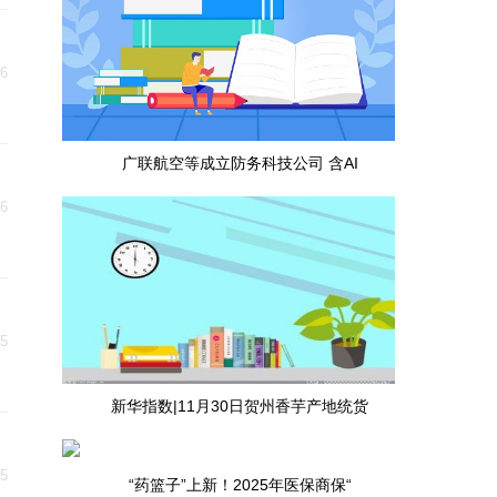
06
广联航空等成立防务科技公司 含AI
日
06
05
新华指数|11月30日贺州香芋产地统货
05
“药篮子”上新！2025年医保商保“