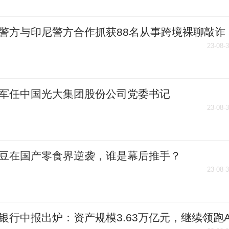
警方与印尼警方合作抓获88名从事跨境裸聊敲诈
信网络诈骗犯罪嫌疑人
23-08-
军任中国光大集团股份公司党委书记
23-08-
豆在国产零食界逆袭，谁是幕后推手？
23-08-
银行中报出炉：资产规模3.63万亿元，继续领跑