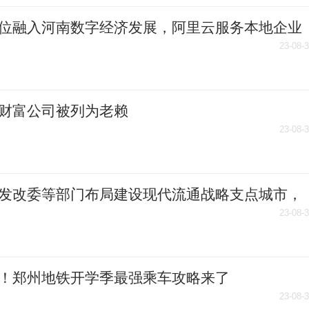
位融入河南数字经济发展，阿里云服务本地企业
000家
23-08-
财富公司被列为老赖
23-08-
发改委等部门布局建设现代流通战略支点城市，
4地入选
23-08-
！郑州地铁开学季最强乘车攻略来了
23-08-