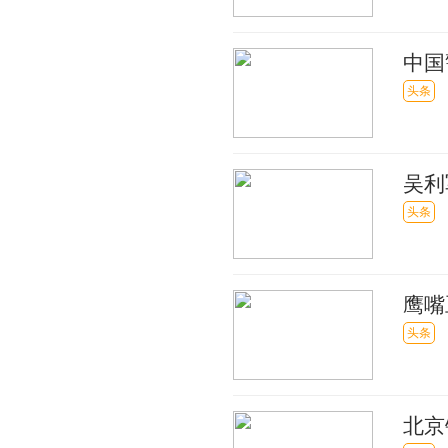
中国
的电
头条
吴利
头条
鹰嘴
头条
北京