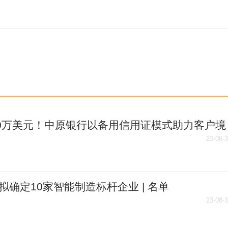
50万美元！中原银行以备用信用证模式助力客户境
功发债
23-08-
拟确定10家智能制造标杆企业 | 名单
23-08-