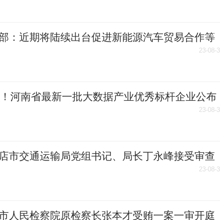
部：近期将陆续出台促进新能源汽车贸易合作等
政策措施
23-08-
家！河南省最新一批大数据产业优秀标杆企业公布
23-08-
店市交通运输局党组书记、局长丁永峰接受审查
23-08-
市人民检察院原检察长张本才受贿一案一审开庭