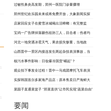
过敏性鼻炎高发期，郑州一医院门诊量骤增
郑州世纪欢乐园未来或将免费开放，大象新闻实探
园区内部
店家回应女子在蜜雪冰城喝出活蟑螂：有完整监
控，已向食药监报备并报警
宝鸡一广告牌掉落砸伤祖孙三人，目击者：伤者均
被送医，老人受伤较重
河北一地突遇冰雹天气，果农损失惨重，当地政
府：正在摸排受灾情况
山西晋中一景区内接连发生两起杂技表演事故，当
地文旅局：正在调查
核污水事件影响：日妆爆冷国货“崛起”？
31
观众拍下事发全过程！晋中一马戏团摩托飞车表演
时起火，车手受伤倒地
实探韩国首尔多家海产品店：原本售卖日产海鲜大
多换为韩国产
菜园子直通菜篮子 “郑菜直供”让市民实现“蔬菜自由”
31
要闻