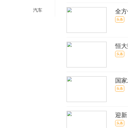
汽车
全方
超35
头条
恒大
头条
国家
河南
头条
迎新
头条