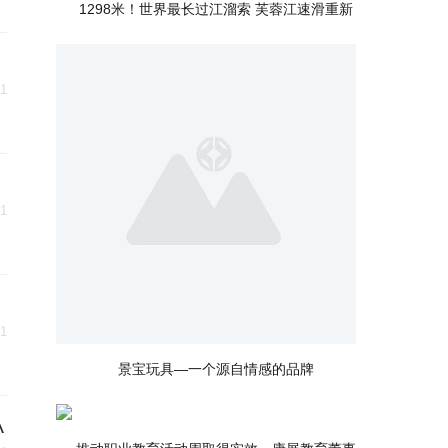
1298米！世界最长过江溜索 芙蓉江速滑重新
31
31
31
景宝玩具—一个源自情感的品牌
A