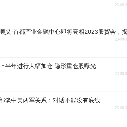
23-08-
顺义·首都产业金融中心即将亮相2023服贸会，
大看点
23-08-
上半年进行大幅加仓 隐形重仓股曝光
23-08-
部谈中美两军关系：对话不能没有底线
23-08-