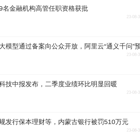
9名金融机构高管任职资格获批
23-08-
大模型通过备案向公众开放，阿里云“通义千问”
下周正式上线
23-08-
科技中报发布，二季度业绩环比明显回暖
23-08-
规发行保本理财等，内蒙古银行被罚510万元
23-08-