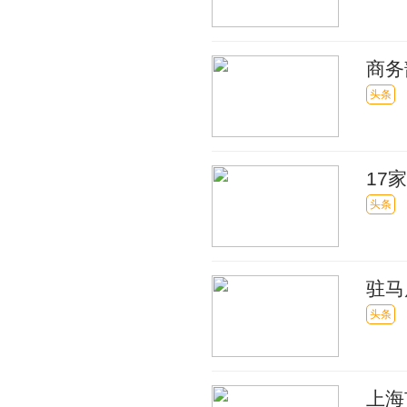
商务
专项
头条
17
头条
驻马
调查
头条
上海