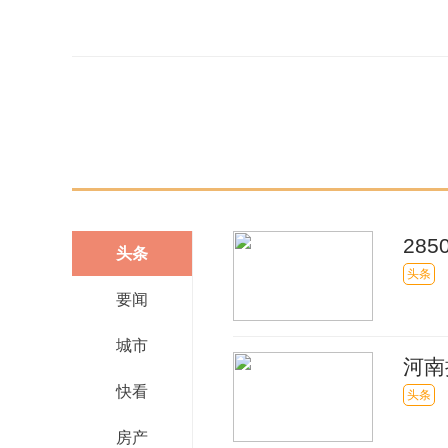
关键词：
28
头条
外成
头条
要闻
城市
河南
快看
头条
房产