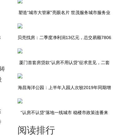
塑造“城市大管家”亮眼名片 世茂服务城市服务业
图
务新签约近十个千万级大单
8
贝壳找房：二季度净利润13亿元，总交易额7806
亿元
厦门首套房贷款“认房不用认贷”征求意见，二套
铸
房首付比例已降至40%
设
海昌海洋公园：上半年入园人次较2019年同期增
长12.4%
达
“认房不认贷”落地一线城市 稳楼市政策连番来
特
阅读排行