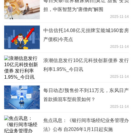
每日头条!世界糖尿病日|莫让“甜蜜”变负
担，中医智慧为“唐僧肉”解围
2025-11-14
中信信托14.08亿元挂牌宝能城160套房
产债权|今亮点
2025-11-14
浪潮信息发行10亿元科技创新债券 发行
利率1.95%_今日讯
2025-11-14
每日动态!预售价不到11万元，东风日产
首款插混车型前景如何？
2025-11-14
焦点讯息：《银行间市场经纪业务管理办
法》公布 自2026年1月1日起实施