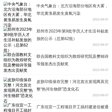
中央气象台：北方沿海部分地区有大雾，
华北黄淮易发生臭氧污染
2023-09-07
郑州市2023年第9批学历人才生活补贴发
放的公示（总第62批）
2023-09-07
联合国教科文组织为敦煌研究院及樊锦诗
等颁发杰出贡献奖
2023-09-07
皮肤印痕保存完整！河北首次发现两具完
整“热河生物群”恐龙化石
2023-09-07
广东信宜一工程项目开工搞封建迷信被通