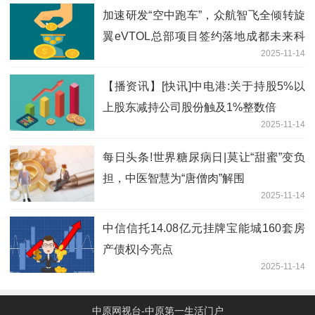
加速研发“空中跑车”，众航智飞全倾转旋
翼eVTOL总部项目签约落地成都未来科
2025-11-14
技城 热头条
【播资讯】[快讯]中电港:关于持股5%以
上股东减持公司股份触及1%整数倍
2025-11-14
每日头条!世界糖尿病日|莫让“甜蜜”变负
担，中医智慧为“唐僧肉”解围
2025-11-14
中信信托14.08亿元挂牌宝能城160套房
产债权|今亮点
2025-11-14
中原网视台-中原第一生活门户