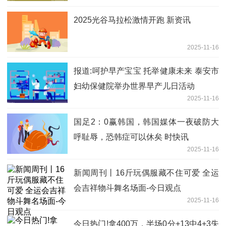
2025光谷马拉松激情开跑 新资讯
2025-11-16
报道:呵护早产宝宝 托举健康未来 泰安市
妇幼保健院举办世界早产儿日活动
2025-11-16
国足2：0赢韩国，韩国媒体一夜破防大
呼耻辱，恐韩症可以休矣 时快讯
2025-11-16
新闻周刊丨16斤玩偶服藏不住可爱 全运
会吉祥物斗舞名场面-今日观点
2025-11-16
今日热门!拿400万，半场0分+13中4+3失