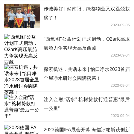
传诚美好 | @南阳，绿都物业又双叒叕获
奖了！
2023-09-05
“西氧图”公益计划正式启动，O2arK高压
氧舱力争实现无高反西藏
2023-09-04
探索机遇，共话未来 | 怡口净水2023首届
全屋净水研讨会圆满落幕！
2023-09-04
注入金融“活水” 榕树贷款打通普惠“最后
一公里”
2023-09-04
2023德国IFA展会开幕 海信冰箱斩获创新