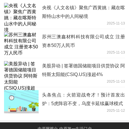
央视《人文名镇》聚焦广西黄姚：藏在喀
斯特山水中的人间秘境
2025-11-13
苏州三澳鑫材料科技有限公司成立 注册
资本50万人民币
2025-11-13
美股异动 | 签署德国储能项目供货协议 阿
特斯太阳能(CSIQ.US)涨超4%
2025-11-13
头条焦点：火箭迎战奇才！预计首发出
炉：5虎阵容不变，乌度卡延续赢球模式
2025-11-12
中原网视台-中原第一生活门户