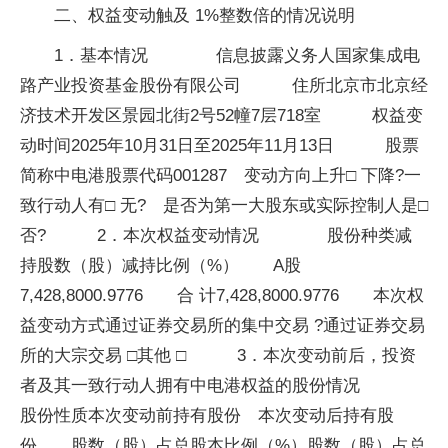
二、权益变动触及 1%整数倍的情况说明
1．基本情况 信息披露义务人国家集成电
路产业投资基金股份有限公司 住所北京市北京经
济技术开发区景园北街2号52幢7层718室 权益变
动时间2025年10月31日至2025年11月13日 股票
简称中电港股票代码001287 变动方向上升□ 下降?一
致行动人有□ 无? 是否为第一大股东或实际控制人是□
否? 2．本次权益变动情况 股份种类减
持股数（股）减持比例（%） A股
7,428,8000.9776 合 计7,428,8000.9776 本次权
益变动方式通过证券交易所的集中交易 ?通过证券交易
所的大宗交易 □其他 □ 3．本次变动前后，投资
者及其一致行动人拥有中电港权益的股份情况
股份性质本次变动前持有股份 本次变动后持有股
份 股数（股）占总股本比例（%）股数（股）占总