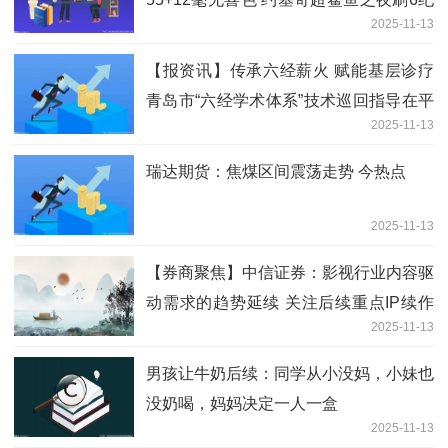
2025-11-13
录
【报资讯】传承六经薪火 赋能基层诊疗
青岛市“六经学术体系”技术巡回指导在平
2025-11-13
度市第三人民医院成功开展
瑞达期货：焦煤区间震荡走势 今热点
2025-11-13
【券商聚焦】中信证券：影视行业内容驱
动需求的趋势延续 关注后续重点IP续作
2025-11-13
表现以及政策对优质内容的激励效果|聚
焦
男孩让牛奶后续：同学从小没妈，小妹也
没奶喝，妈妈决定一人一盒
2025-11-13