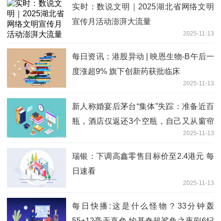
实时：数说文明｜2025湖北省网络文明
宣传月活动澎湃大流量
2025-11-13
每日资讯：港股异动 | 映恩生物-B午后一
度涨超9% 旗下创新药获批临床
2025-11-13
新人称婚宴后茅台“集体”失踪：准备近百
瓶，酒店仅返还3个空瓶，自己又从窗帘
2025-11-13
后找出三箱；酒店否认藏匿-今头条
瑞银：下调高鑫零售目标价至2.4港元 每
日速看
2025-11-13
每日快播:这是什么怪物？33分钟轰
55+12毫无喜色 约基奇超鲨鱼之夜刷6纪