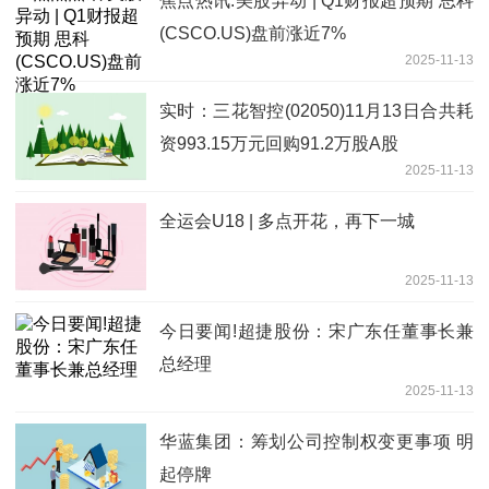
焦点热讯:美股异动 | Q1财报超预期 思科
(CSCO.US)盘前涨近7%
2025-11-13
实时：三花智控(02050)11月13日合共耗
资993.15万元回购91.2万股A股
2025-11-13
全运会U18 | 多点开花，再下一城
2025-11-13
今日要闻!超捷股份：宋广东任董事长兼
总经理
2025-11-13
华蓝集团：筹划公司控制权变更事项 明
起停牌