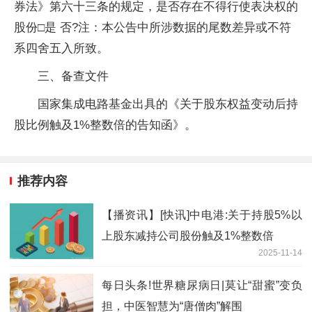
券法》第六十三条的规定，是否存在不得行使表决权的
股份□是 否?注：本公告中所涉数据的尾数差异或不符
系四舍五入所致。
三、备查文件
国家集成电路基金出具的《关于股东权益变动后持
股比例触及1%整数倍的告知函》。
推荐内容
【播资讯】[快讯]中电港:关于持股5%以
上股东减持公司股份触及1%整数倍
2025-11-14
每日头条!世界糖尿病日|莫让“甜蜜”变负
担，中医智慧为“唐僧肉”解围