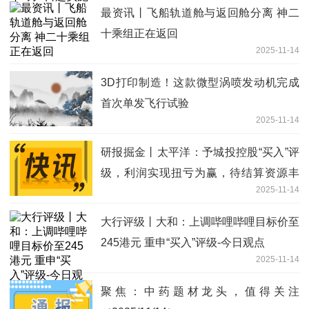
最资讯丨飞船轨道舱与返回舱分离 神二
十乘组正在返回
2025-11-14
3D打印制造！这款微型涡喷发动机完成
首次单发飞行试验
2025-11-14
研报掘金丨太平洋：予城投控股“买入”评
级，利润实现扭亏为赢，待结算资源丰
2025-11-14
富|每日视讯
大行评级丨大和：上调哔哩哔哩目标价至
245港元 重申“买入”评级-今日观点
2025-11-14
聚焦：中药题材龙头，值得关注