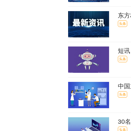
东方
股5
头条
的提
短讯
些故
头条
中国
头条
30
头条