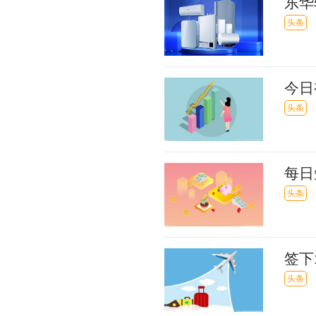
东华
报
头条
今日
头条
每日
费收
头条
签下
换电
头条