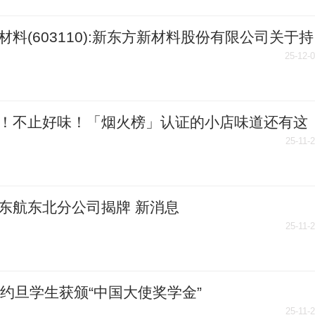
材料(603110):新东方新材料股份有限公司关于持
%以上股东及其一致行动人权益变动触及1%刻度
25-12-
示性公告_今日关注
！不止好味！「烟火榜」认证的小店味道还有这
事
25-11-
东航东北分公司揭牌 新消息
25-11-
名约旦学生获颁“中国大使奖学金”
25-11-