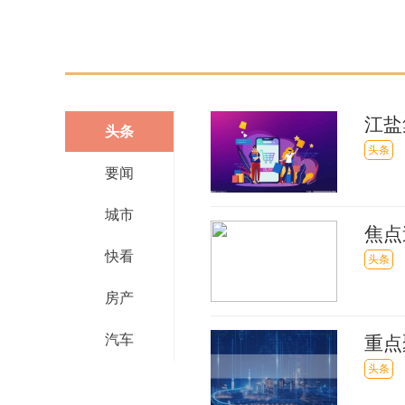
江盐
头条
息
头条
要闻
城市
焦点
快看
867
头条
房产
汽车
重点
部管
头条