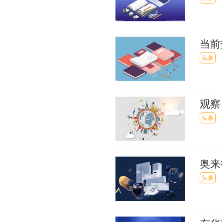
当前
头条
观察
浩公
头条
奥来
头条