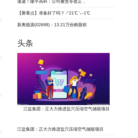
速递！隆平高科：公司被责令改正，
【聚看点】准备好了吗？↗21℃↘-1℃
22
新奥能源(02688)：13.21万份购股权
头条
21
21
江盐集团：正大力推进盐穴压缩空气储能项目
江盐集团：正大力推进盐穴压缩空气储能项目
21