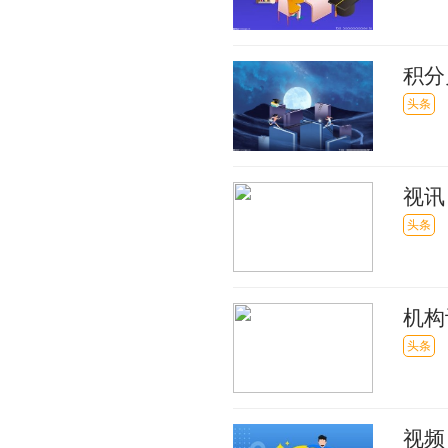
积分
头条
视讯
头条
机构
标价
头条
视频