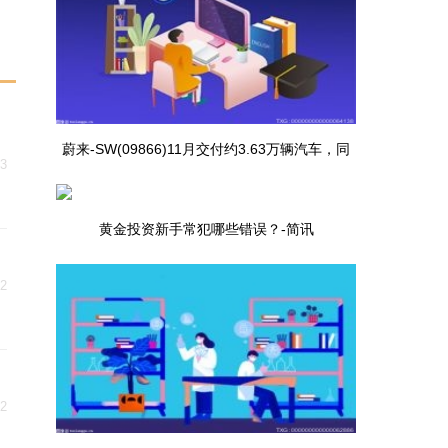
蔚来-SW(09866)11月交付约3.63万辆汽车，同
03
比增长76.3%|焦点消息
黄金投资新手常犯哪些错误？-简讯
02
02