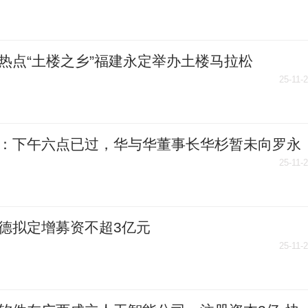
热点“土楼之乡”福建永定举办土楼马拉松
25-11-
：下午六点已过，华与华董事长华杉暂未向罗永
开道歉，罗永浩也未公布录音
25-11-
德拟定增募资不超3亿元
25-11-