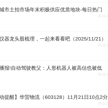
城市土拍市场年末积极供应优质地块-每日热门
25-11-
仪器龙头股梳理，一起来看看吧（2025/11/21）
25-11-
播报!自动驾驶教父：人形机器人被高估也被低
空中机器人市场空间将远超地面
25-11-
动提醒】华贸物流（603128）11月21日10点2分
0日新低
25-11-