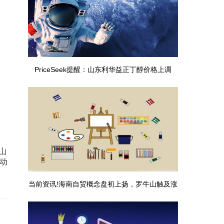
PriceSeek提醒：山东利华益正丁醇价格上调
山
带动
当前资讯!海南自贸概念盘初上扬，罗牛山触及涨
停