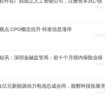
软件在广西成立人工智能公司，注册资本3亿-快
25-11-
视点:CPO概念拉升 特发信息涨停
25-11-
短讯：深圳金融监管局：前十个月辖内保险业保
入增速居一线城市首位
25-11-
1亿元新能源动力电池总成合同，能辉科技拓展
业务 今日看点
25-11-