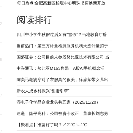
每日热点:合肥高新区柏堰中心明珠书房焕新开放
阅读排行
02
四川中小学生秋假过后又有“雪假”？当地教育厅辟
谣：并无这一假期安排-快播报
当前热门：第三方计量检测服务机构天溯计量拟于
创业板IPO上市
国盛证券：公司目前未参股努比亚技术有限公司 当
28
前信息
中兴通讯：努比亚M153售罄！A股AI手机概念活
跃，道明光学4连板，福蓉科技2连板，美芯晟、传
陈奕迅老婆穿对了衣服真的很美，徐濠萦带女儿出
音控股、佰维存储、格林精密跟涨-每日热议
席活动气场十足 每日看点
新农人成乡村振兴“甜蜜引擎”
27
湿电子化学品企业龙头共五家（2025/11/28）
速递！隆平高科：公司被责令改正，董事长刘志勇
等责任人被监管谈话
【聚看点】准备好了吗？↗21℃↘-1℃
27