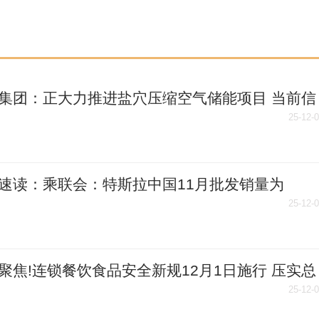
集团：正大力推进盐穴压缩空气储能项目 当前信
25-12-
速读：乘联会：特斯拉中国11月批发销量为
00辆
25-12-
聚焦!连锁餐饮食品安全新规12月1日施行 压实总
理责任 扫码阅读手机版
25-12-