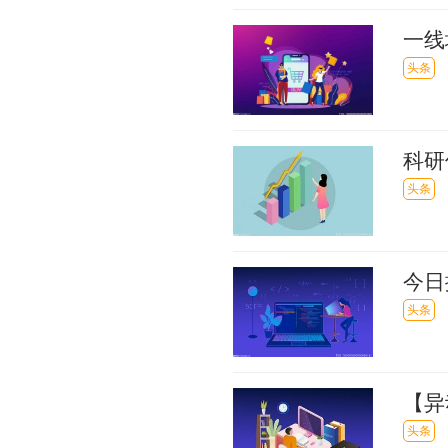
一线
头条
科研
头条
今日
估，
头条
【异
创6
头条