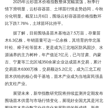
2025年云杉苗木价格指数整体宽幅震荡，秋季行
情下滑明显，云杉容器苗、土球苗行情走势趋同，今秋
分化明显。截至11月6日，围场云杉容器苗价格指数环
比下跌7.76%，土球苗环比持平。
据了解，目前围场县苗木基地达7.5万亩，存量苗
木6.3亿株，年销苗量可达一亿余株，其培育的华北落
叶松、樟子松等苗木，更是成为三北地区防风固沙、水
源涵养的主力树种，年产值近7亿元，已与甘肃、内蒙
古、宁夏等三北区域350余家企业达成苗木交易，累计
交易苗木6300万株，交易额达5.2亿元，成为三北工程
苗木供给的核心骨干基地，苗木产业成为当地富民强县
的支柱产业。
展望未来，新华指数研究院将持续监测并定期发布
围场苗木供需与市场行情变化，展现好全国尤其是河北
围场苗木产业数字化信息化发展取得的新成绩、新变