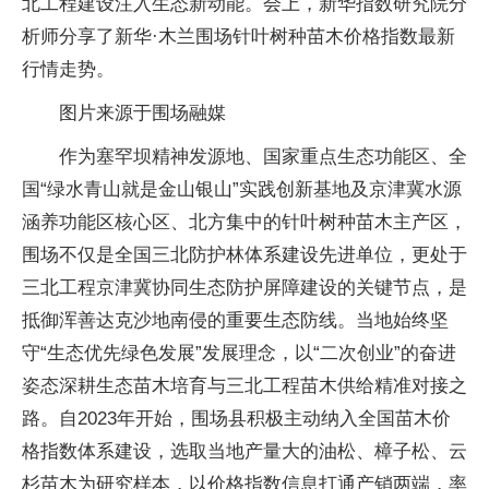
北工程建设注入生态新动能。会上，新华指数研究院分
析师分享了新华·木兰围场针叶树种苗木价格指数最新
行情走势。
图片来源于围场融媒
作为塞罕坝精神发源地、国家重点生态功能区、全
国“绿水青山就是金山银山”实践创新基地及京津冀水源
涵养功能区核心区、北方集中的针叶树种苗木主产区，
围场不仅是全国三北防护林体系建设先进单位，更处于
三北工程京津冀协同生态防护屏障建设的关键节点，是
抵御浑善达克沙地南侵的重要生态防线。当地始终坚
守“生态优先绿色发展”发展理念，以“二次创业”的奋进
姿态深耕生态苗木培育与三北工程苗木供给精准对接之
路。自2023年开始，围场县积极主动纳入全国苗木价
格指数体系建设，选取当地产量大的油松、樟子松、云
杉苗木为研究样本，以价格指数信息打通产销两端，率