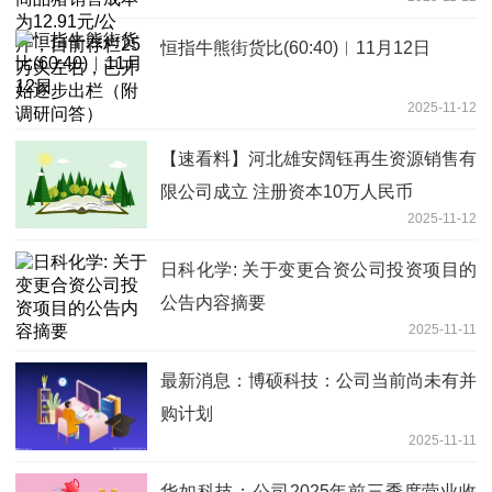
前存栏25万头左右，已开始逐步出栏
（附调研问答）
恒指牛熊街货比(60:40)︱11月12日
2025-11-12
【速看料】河北雄安阔钰再生资源销售有
限公司成立 注册资本10万人民币
2025-11-12
日科化学: 关于变更合资公司投资项目的
公告内容摘要
2025-11-11
最新消息：博硕科技：公司当前尚未有并
购计划
2025-11-11
华如科技：公司2025年前三季度营业收