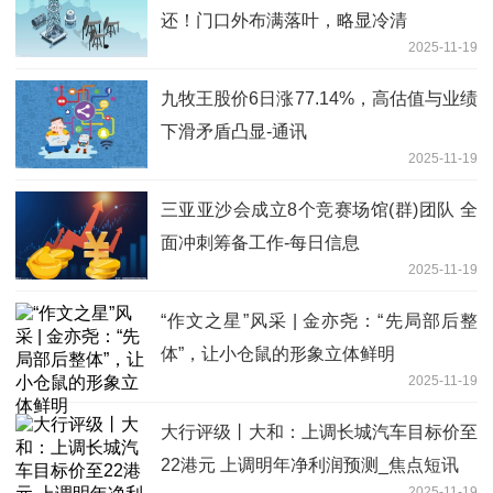
还！门口外布满落叶，略显冷清
2025-11-19
九牧王股价6日涨77.14%，高估值与业绩
下滑矛盾凸显-通讯
2025-11-19
三亚亚沙会成立8个竞赛场馆(群)团队 全
面冲刺筹备工作-每日信息
2025-11-19
“作文之星”风采 | 金亦尧：“先局部后整
体”，让小仓鼠的形象立体鲜明
2025-11-19
大行评级丨大和：上调长城汽车目标价至
22港元 上调明年净利润预测_焦点短讯
2025-11-19