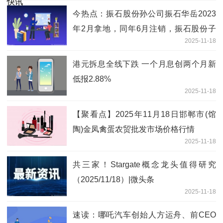
今热点：振石股份孙公司振石华岳2023
年2月拿地，同年6月注销，振石股份子
2025-11-18
公司--振石华美8月拿了相邻地块，两地
块登记在振石华美名下
港元拆息全线下跌 一个月息创两个月新
低报2.88%
2025-11-18
【聚看点】2025年11月18日邯郸市(馆
陶)金凤禽蛋农贸批发市场价格行情
2025-11-18
共三家！Stargate概念龙头值得研究
（2025/11/18）|微头条
2025-11-18
速读：哪吒汽车创始人方运舟、前CEO