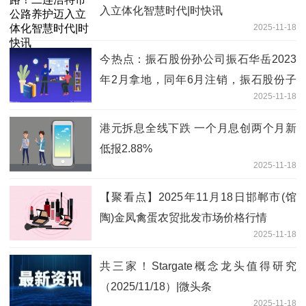
入立体化智慧时代|时快讯
2025-11-18
今热点：振石股份孙公司振石华岳2023
年2月拿地，同年6月注销，振石股份子
2025-11-18
公司--振石华美8月拿了相邻地块，两地
块登记在振石华美名下
港元拆息全线下跌 一个月息创两个月新
低报2.88%
2025-11-18
【聚看点】2025年11月18日邯郸市(馆
陶)金凤禽蛋农贸批发市场价格行情
2025-11-18
共三家！Stargate概念龙头值得研究
（2025/11/18）|微头条
2025-11-18