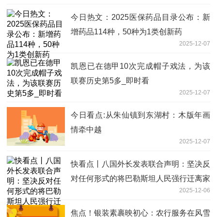
今日热文：2025医保药品目录公布：新
增药品114种，50种为1类创新药
2025-12-07
凯恩已在德甲10次完成帽子戏法，为该
联赛历史第5多_即时看
2025-12-07
今日看点:从朱仙镇到东湖村：木版年画
情牵中越
2025-12-07
快看点丨八国外长发表联合声明：坚决反
对任何形式的将巴勒斯坦人民强行迁离家
2025-12-06
园的企图
焦点！银装素裹映初心：农行服务在风雪