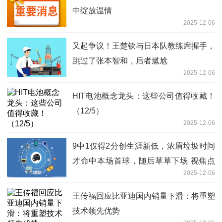
中绽放温情
2025-12-06
又起争议！王楚钦与日本队教练席握手，
跳过了张本智和，后者尴尬
2025-12-06
HIT电池概念龙头：这些公司值得收藏！
（12/5）
2025-12-06
9中1仅得2分创生涯新低，浓眉垃圾时间
才命中本场首球，随后草草下场 视焦点
2025-12-06
讯
王传福回应比亚迪国内销量下滑：将重塑
技术领先优势