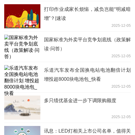
打印作业成家长烦恼，减负岂能“明减暗
增”？|速读
2025-12-05
国家标准为外卖平台竞争划底线（政策解
读·问答）
2025-12-05
乐道汽车发布全国换电站电池翻倍计划
增投超8000块电池包_快看
2025-12-05
多只绩优基金进一步下调限购额度
2025-12-05
讯息：LED灯相关上市公司名单，值得关