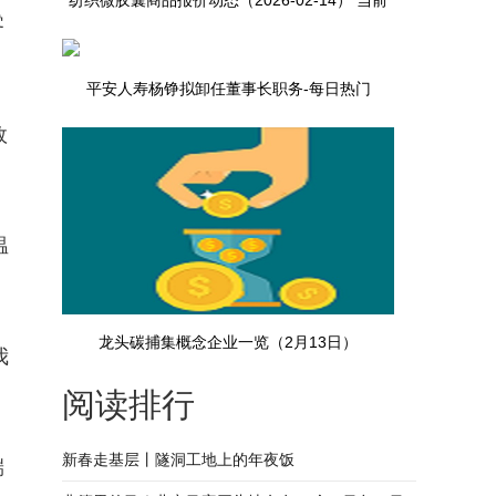
纺织微胶囊商品报价动态（2026-02-14） 当前
零
热议
平安人寿杨铮拟卸任董事长职务-每日热门
效
温
龙头碳捕集概念企业一览（2月13日）
我
阅读排行
新春走基层丨隧洞工地上的年夜饭
端