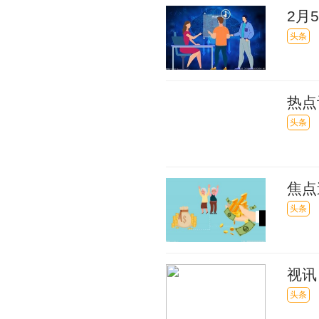
2月
巴跌2
头条
热点
面、
头条
焦点
级
头条
视讯
看这
头条