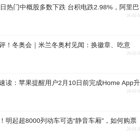
5日热门中概股多数下跌 台积电跌2.98%，阿里巴
.76%|焦点
26-02-
评！冬奥会｜米兰冬奥村见闻：换徽章、吃意
“中国红”点亮奥运氛围
26-02-
速读：苹果提醒用户2月10日前完成Home App升
26-02-
！明起超8000列动车可选“静音车厢”，如何购票
里
26-01-