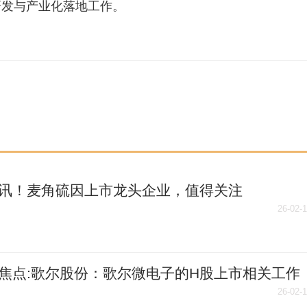
研发与产业化落地工作。
讯！麦角硫因上市龙头企业，值得关注
26/2/13）
26-02-
焦点:歌尔股份：歌尔微电子的H股上市相关工作
推进中
26-02-