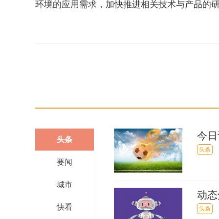
环境的应用需求，加快推进相关技术与产品的
关键词：
电池
鹏辉能源
公司
项目
投资
黑河
放
今日
头条
（20
头条
要闻
城市
动态
快看
仍在
头条