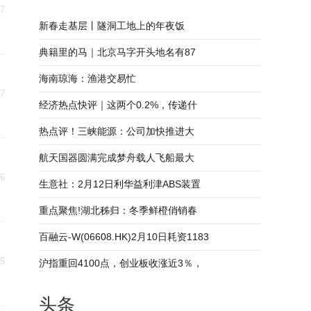
07
新春走基层丨隧洞工地上的年夜饭
典籍里的马｜北京马字开头地名有87
海南琼海：渔港交易忙
07
经济热点快评｜这两个0.2%，传递什
热点评！三峡能源：公司加快推进大
航天国器圆满完成梦舟载人飞船最大
06
生意社：2月12日利华益利津ABS装置
重点聚焦!湖北秭归：冬季鲜橙俏销春
百融云-W(06608.HK)2月10日耗资1183
05
沪指重回4100点，创业板收涨近3％，
头条