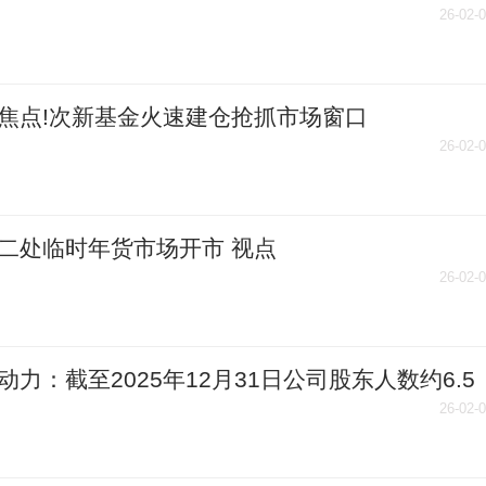
限明显更高|热消息
26-02-
焦点!次新基金火速建仓抢抓市场窗口
26-02-
二处临时年货市场开市 视点
26-02-
动力：截至2025年12月31日公司股东人数约6.5
|速读
26-02-