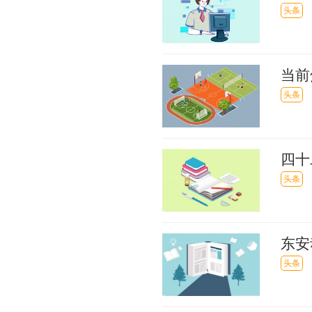
4上
头条
当前
头条
四十
头条
东安
万户
头条