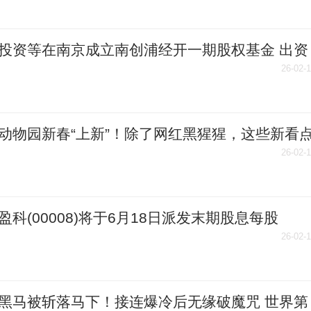
投资等在南京成立南创浦经开一期股权基金 出资
亿
26-02-
动物园新春“上新”！除了网红黑猩猩，这些新看
过_时快讯
26-02-
盈科(00008)将于6月18日派发末期股息每股
848港元
26-02-
黑马被斩落马下！接连爆冷后无缘破魔咒 世界第