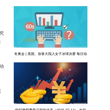
。
放电效率超92%
究
量
冬奥会 | 美国、加拿大闯入女子冰球决赛 每日动
动
态
范