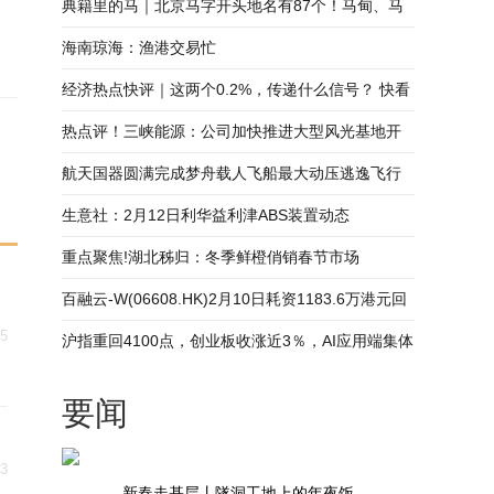
典籍里的马｜北京马字开头地名有87个！马甸、马
驹桥、马连道是怎么来的？ 播报
海南琼海：渔港交易忙
经济热点快评｜这两个0.2%，传递什么信号？ 快看
热点评！三峡能源：公司加快推进大型风光基地开
发，着力巩固海上风电引领优势
航天国器圆满完成梦舟载人飞船最大动压逃逸飞行
试验护航任务_热资讯
生意社：2月12日利华益利津ABS装置动态
重点聚焦!湖北秭归：冬季鲜橙俏销春节市场
百融云-W(06608.HK)2月10日耗资1183.6万港元回
15
购104万股_每日短讯
沪指重回4100点，创业板收涨近3％，AI应用端集体
爆发-视点
要闻
13
新春走基层丨隧洞工地上的年夜饭