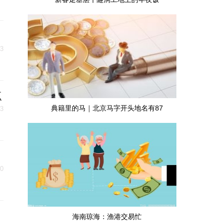
13
点
典籍里的马｜北京马字开头地名有87
13
10
海南琼海：渔港交易忙