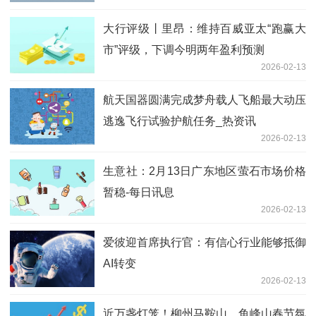
大行评级丨里昂：维持百威亚太“跑赢大
市”评级，下调今明两年盈利预测
2026-02-13
航天国器圆满完成梦舟载人飞船最大动压
逃逸飞行试验护航任务_热资讯
2026-02-13
生意社：2月13日广东地区萤石市场价格
暂稳-每日讯息
2026-02-13
爱彼迎首席执行官：有信心行业能够抵御
AI转变
2026-02-13
近万盏灯笼！柳州马鞍山、鱼峰山春节氛