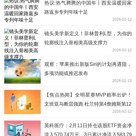
热议:热气腾腾的中国年丨西安温暖回家
路返乡专列年味十足
2026-02-12
镜头美学新定义！菲林普利L型，为你的
轮廓线注入骨相美高级支撑力
2026-02-12
观察：苹果推出新版Siri的计划再遇阻，
多项功能或推迟发布
2026-02-12
【焦点热闻】全明星赛MVP赔率出炉！
文班亚马断层领跑 杜兰特第4詹姆斯第12
2026-02-12
英科医疗：2月11日持仓该股ETF资金净
流入570.74万元，3日累计净流入583.79