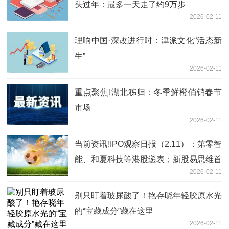
头过年：最多一天走了约9万步
2026-02-11
理响中国·深改进行时：津派文化“活态新
生”
2026-02-11
重点聚焦!湖北秭归：冬季鲜橙俏销春节
市场
2026-02-11
当前资讯!IPO观察日报（2.11）：第零智
能、和夏科技等港股递表；新股易思维首
2026-02-11
日涨58.93%，先导智能港股险破发
别只盯着玻尿酸了！艳存晓年轻胶原水光
的“宝藏成分”藏在这里
2026-02-11