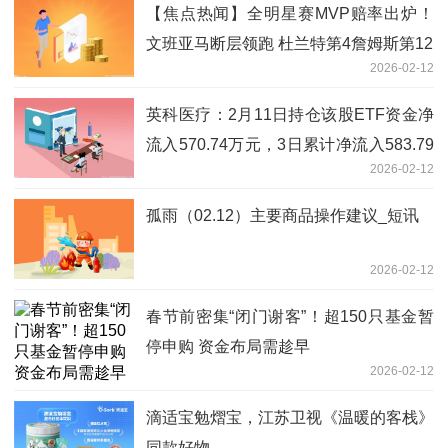
【焦点热闻】全明星赛MVP赔率出炉！
文班亚马断层领跑 杜兰特第4詹姆斯第12
2026-02-12
英科医疗：2月11日持仓该股ETF资金净
流入570.74万元，3日累计净流入583.79
2026-02-12
万元_观天下
孤雨（02.12）主要商品操作建议_短讯
2026-02-12
春节前密集“闭门谢客”！超150只基金暂
停申购 资金布局需趁早
2026-02-12
滴适宝勉熠宝，江苏卫视《温暖的客栈》
同款好物