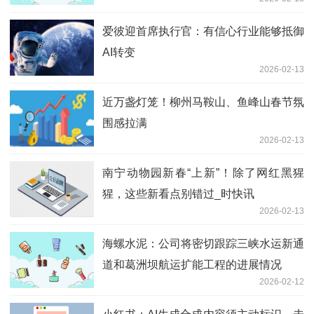
爱彼迎首席执行官：有信心行业能够抵御
AI转变
2026-02-13
近万盏灯笼！柳州马鞍山、鱼峰山春节氛
围感拉满
2026-02-13
南宁动物园新春“上新”！除了网红黑猩
猩，这些新看点别错过_时快讯
2026-02-13
海螺水泥：公司将密切跟踪三峡水运新通
道和葛洲坝航运扩能工程的进展情况
2026-02-12