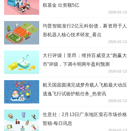
权基金 出资额5亿
2026-02-13
均普智能发行2亿元科创债，募资用于人
形机器人核心技术研发_看点
2026-02-13
大行评级丨里昂：维持百威亚太“跑赢大
市”评级，下调今明两年盈利预测
2026-02-13
航天国器圆满完成梦舟载人飞船最大动压
逃逸飞行试验护航任务_热资讯
2026-02-13
生意社：2月13日广东地区萤石市场价格
暂稳-每日讯息
2026-02-13