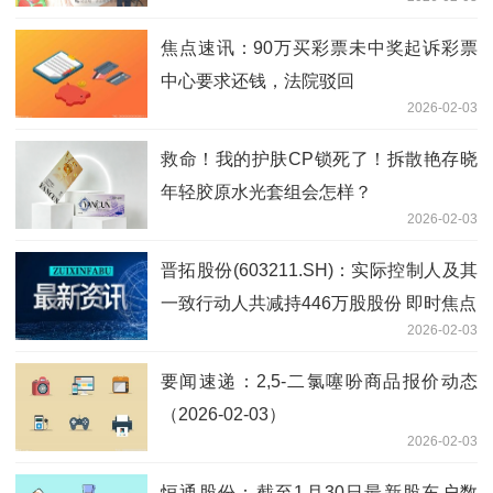
川耕莘路店相继开业
焦点速讯：90万买彩票未中奖起诉彩票
中心要求还钱，法院驳回
2026-02-03
救命！我的护肤CP锁死了！拆散艳存晓
年轻胶原水光套组会怎样？
2026-02-03
晋拓股份(603211.SH)：实际控制人及其
一致行动人共减持446万股股份 即时焦点
2026-02-03
要闻速递：2,5-二氯噻吩商品报价动态
（2026-02-03）
2026-02-03
恒通股份：截至1月30日最新股东户数