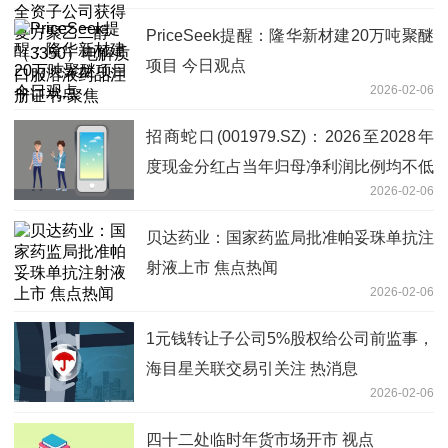
册证书-聚焦
PriceSeek提醒：隆华新材建20万吨聚醚
项目 今日观点
2026-02-06
招商蛇口(001979.SZ)：2026至2028年
度现金分红占当年归母净利润比例均不低
2026-02-06
于40% 热门看点
贝达药业：国家药监局批准帕妥珠单抗注
射液上市 焦点热闻
2026-02-06
1元钱转让子公司5%股权给公司前监事，
海目星关联交易引关注 热消息
2026-02-06
四十二处临时年货市场开市 视点