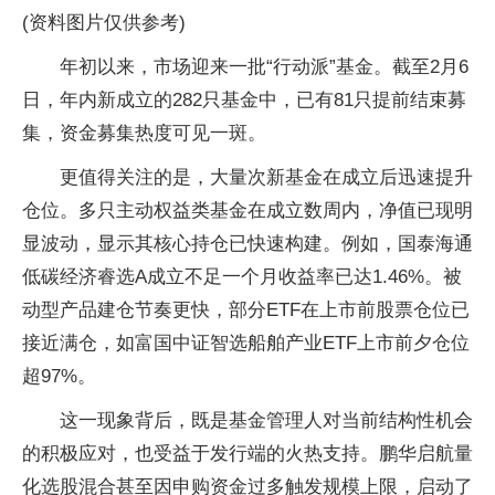
(资料图片仅供参考)
年初以来，市场迎来一批“行动派”基金。截至2月6
日，年内新成立的282只基金中，已有81只提前结束募
集，资金募集热度可见一斑。
更值得关注的是，大量次新基金在成立后迅速提升
仓位。多只主动权益类基金在成立数周内，净值已现明
显波动，显示其核心持仓已快速构建。例如，国泰海通
低碳经济睿选A成立不足一个月收益率已达1.46%。被
动型产品建仓节奏更快，部分ETF在上市前股票仓位已
接近满仓，如富国中证智选船舶产业ETF上市前夕仓位
超97%。
这一现象背后，既是基金管理人对当前结构性机会
的积极应对，也受益于发行端的火热支持。鹏华启航量
化选股混合甚至因申购资金过多触发规模上限，启动了