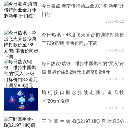
今日看点:海南倍特药业全力冲刺新年“开
门红”
2026-01-12
今日热讯：43度飞天茅台拟调降打款价
至739元/瓶 零售价同步下调
2026-01-12
每日热议!瑞银：维持中国燃气的“买入”评
级 目标价由8.2港元上调至8.9港元
2026-01-12
脑机接口概念持续走强，道氏技
术“20cm”涨停
2026-01-12
三叶草生物-B(02197.HK)启动RSV-