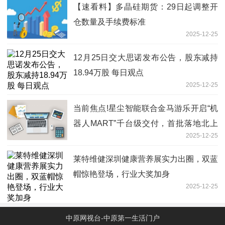
【速看料】多晶硅期货：29日起调整开
仓数量及手续费标准
2025-12-25
12月25日交大思诺发布公告，股东减持
18.94万股 每日观点
2025-12-25
当前焦点!星尘智能联合金马游乐开启“机
器人MART”千台级交付，首批落地北上
2025-12-25
广
莱特维健深圳健康营养展实力出圈，双蓝
帽惊艳登场，行业大奖加身
2025-12-25
中原网视台-中原第一生活门户