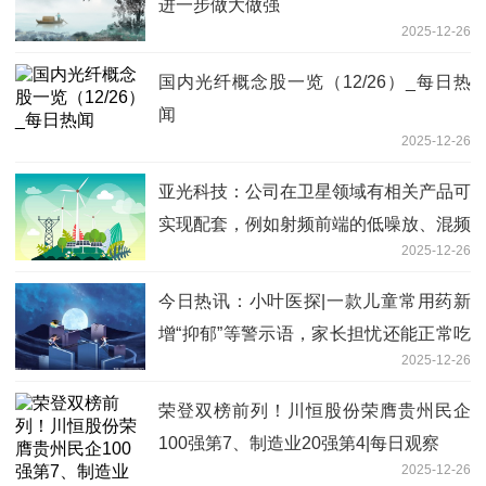
进一步做大做强
2025-12-26
国内光纤概念股一览（12/26）_每日热
闻
2025-12-26
亚光科技：公司在卫星领域有相关产品可
实现配套，例如射频前端的低噪放、混频
2025-12-26
器、功分器、滤波器、信号检测电路等
今日热讯：小叶医探|一款儿童常用药新
增“抑郁”等警示语，家长担忧还能正常吃
2025-12-26
吗？医生提醒
荣登双榜前列！川恒股份荣膺贵州民企
100强第7、制造业20强第4|每日观察
2025-12-26