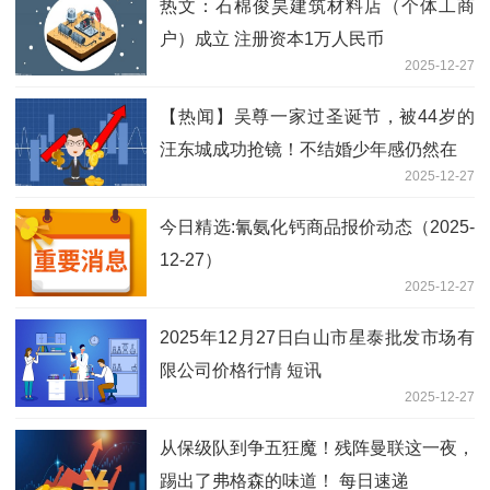
热文：石棉俊昊建筑材料店（个体工商
户）成立 注册资本1万人民币
2025-12-27
【热闻】吴尊一家过圣诞节，被44岁的
汪东城成功抢镜！不结婚少年感仍然在
2025-12-27
今日精选:氰氨化钙商品报价动态（2025-
12-27）
2025-12-27
2025年12月27日白山市星泰批发市场有
限公司价格行情 短讯
2025-12-27
从保级队到争五狂魔！残阵曼联这一夜，
踢出了弗格森的味道！ 每日速递