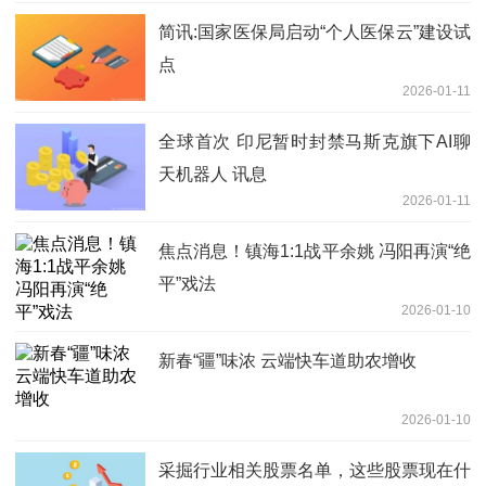
简讯:国家医保局启动“个人医保云”建设试
点
2026-01-11
全球首次 印尼暂时封禁马斯克旗下AI聊
天机器人 讯息
2026-01-11
焦点消息！镇海1:1战平余姚 冯阳再演“绝
平”戏法
2026-01-10
新春“疆”味浓 云端快车道助农增收
2026-01-10
采掘行业相关股票名单，这些股票现在什