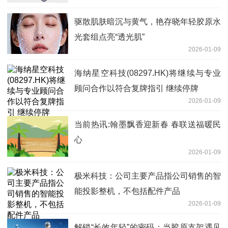
驱散肌肤暗沉与黄气，艳存晓年轻胶原水
光套组点亮“透光肌”
2026-01-09
海纳星空科技(08297.HK)将继续与专业
顾问合作以符合复牌指引 继续停牌
2026-01-09
当前热讯:翰墨飘香迎新春 春联送福暖民
心
2026-01-09
极米科技：公司主要产品指公司销售的智
能投影整机，不包括配件产品
2026-01-09
解锁“长效年轻”的密码：当胶原支架遇见