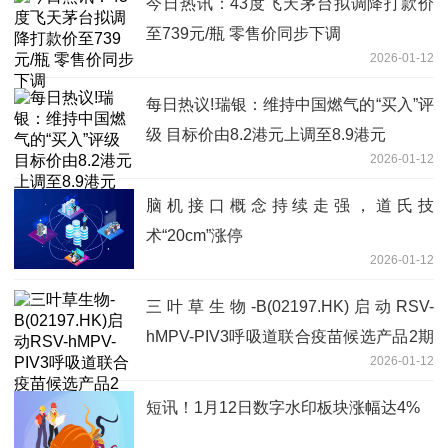
今日热讯：43度飞天茅台拟调降打款价
至739元/瓶 零售价同步下调
2026-01-12
每日热议!瑞银：维持中国燃气的“买入”评
级 目标价由8.2港元上调至8.9港元
2026-01-12
脑机接口概念持续走强，道氏技
术“20cm”涨停
2026-01-12
三叶草生物-B(02197.HK)启动RSV-
hMPV-PIV3呼吸道联合疫苗候选产品2期
2026-01-12
临床试验|今日观点
短讯！1月12日数字水印板块涨幅达4%