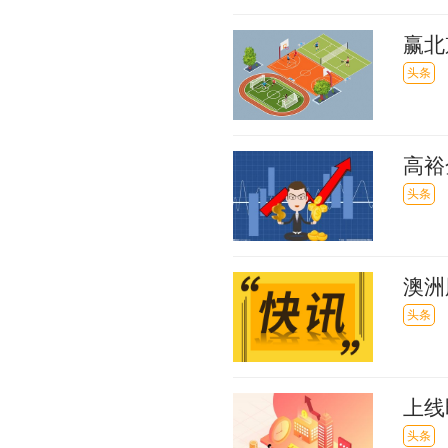
赢北
原因
头条
高裕
日股
头条
澳洲
872
头条
上线
头条