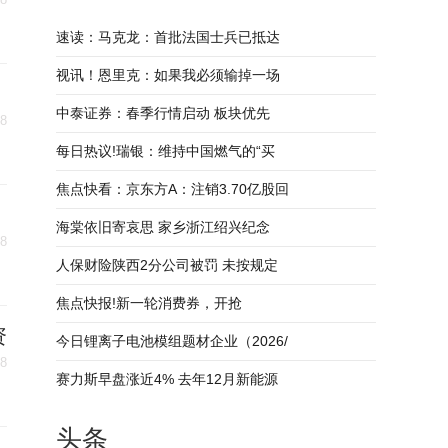
速读：马克龙：首批法国士兵已抵达
视讯！恩里克：如果我必须输掉一场
中泰证券：春季行情启动 板块优先
08
每日热议!瑞银：维持中国燃气的“买
焦点快看：京东方A：注销3.70亿股回
海棠依旧寄哀思 家乡浙江绍兴纪念
08
人保财险陕西2分公司被罚 未按规定
焦点快报!新一轮消费券，开抢
资
今日锂离子电池模组题材企业（2026/
08
赛力斯早盘涨近4% 去年12月新能源
头条