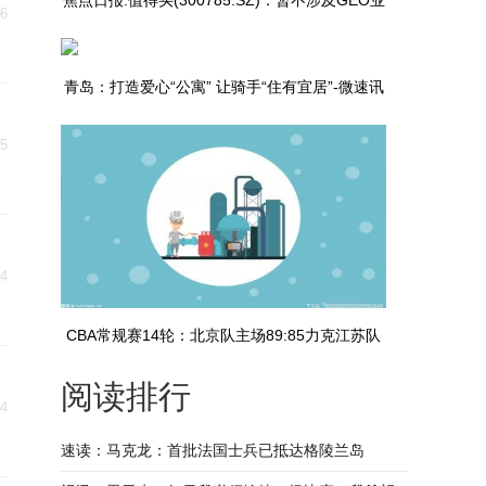
焦点日报:值得买(300785.SZ)：暂不涉及GEO业
16
务
青岛：打造爱心“公寓” 让骑手“住有宜居”-微速讯
15
14
CBA常规赛14轮：北京队主场89:85力克江苏队
阅读排行
14
速读：马克龙：首批法国士兵已抵达格陵兰岛