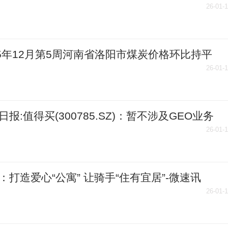
26-01-
25年12月第5周河南省洛阳市煤炭价格环比持平
26-01-
日报:值得买(300785.SZ)：暂不涉及GEO业务
26-01-
：打造爱心“公寓” 让骑手“住有宜居”-微速讯
26-01-