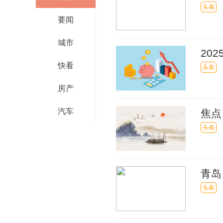
头条
要闻
城市
20
快看
头条
房产
汽车
焦点
头条
青岛
头条