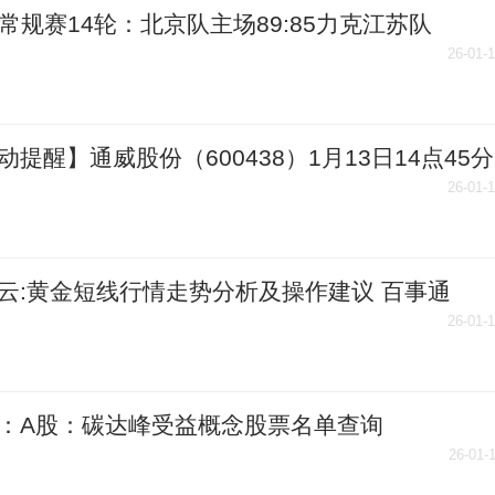
A常规赛14轮：北京队主场89:85力克江苏队
26-01-
动提醒】通威股份（600438）1月13日14点45分
0日新低 今头条
26-01-
云:黄金短线行情走势分析及操作建议 百事通
26-01-
：A股：碳达峰受益概念股票名单查询
26/1/9）
26-01-