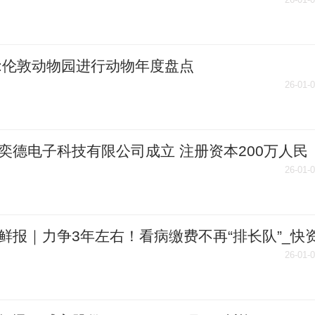
:伦敦动物园进行动物年度盘点
26-01-
奕德电子科技有限公司成立 注册资本200万人民
快资讯
26-01-
鲜报｜力争3年左右！看病缴费不再“排长队”_快
26-01-