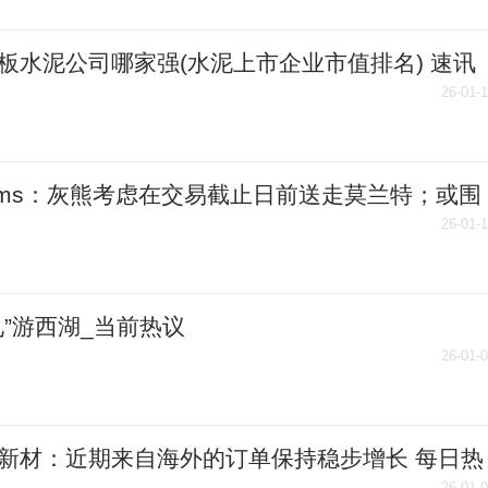
板水泥公司哪家强(水泥上市企业市值排名) 速讯
26-01-
ams：灰熊考虑在交易截止日前送走莫兰特；或围
贾伦建队
26-01-
九”游西湖_当前热议
26-01-
新材：近期来自海外的订单保持稳步增长 每日热
26-01-