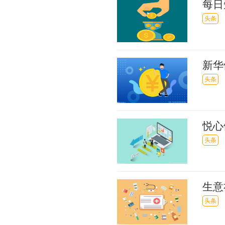
每日
港元
头条
新华
头条
悦心
上期
头条
生意
头条