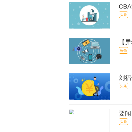
CB
头条
【异
创6
头条
刘福
头条
要闻
（20
头条