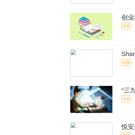
创业
头条
Sh
绕小
头条
“三
头条
悦安