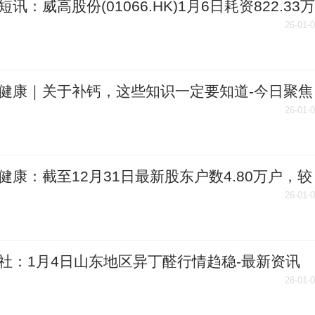
短讯：威高股份(01066.HK)1月6日耗资822.33万
回购159.48万股
26-01-
健康｜关于补钙，这些知识一定要知道-今日聚焦
26-01-
健康：截至12月31日最新股东户数4.80万户，较
减少5.31%
26-01-
社：1月4日山东地区异丁醛行情趋稳-最新资讯
26-01-