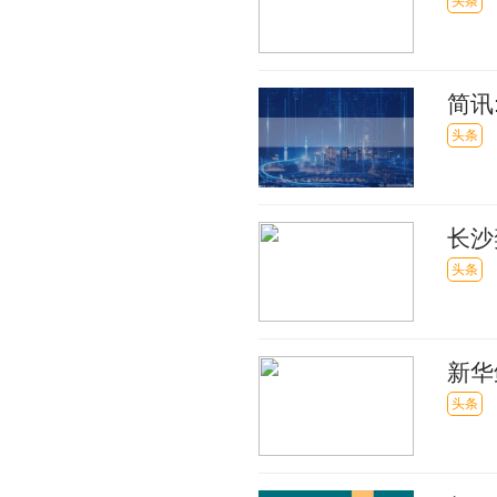
议
头条
简讯
头条
长沙
币_
头条
新华
讯
头条