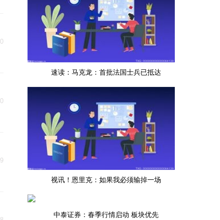
10
速读：马克龙：首批法国士兵已抵达
10
09
视讯！恩里克：如果我必须输掉一场
中泰证券：春季行情启动 板块优先
08