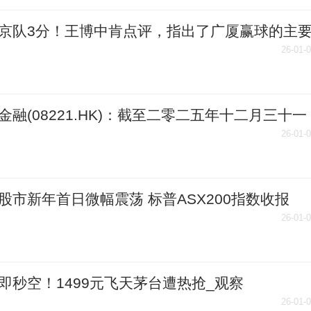
京队3分！王博中肯点评，指出了广厦赢球的主
 焦点简讯
26-01-
金融(08221.HK)：截至二零二五年十二月三十一
份发行人的证券变动月报表内容摘要
26-01-
股市新年首日微幅震荡 标普ASX200指数收报
0点
26-01-
即秒空！1499元飞天茅台遭热抢_观察
26-01-