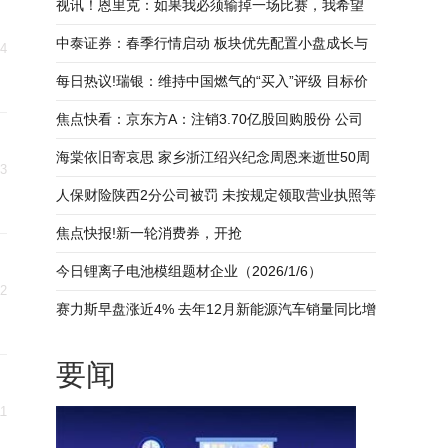
视讯！恩里克：如果我必须输掉一场比赛，我希望
是以这样的方式输
中泰证券：春季行情启动 板块优先配置小盘成长与
14
双创方向_焦点热议
每日热议!瑞银：维持中国燃气的“买入”评级 目标价
由8.2港元上调至8.9港元
焦点快看：京东方A：注销3.70亿股回购股份 公司
总股本减少
海棠依旧寄哀思 家乡浙江绍兴纪念周恩来逝世50周
13
年
人保财险陕西2分公司被罚 未按规定领取营业执照等
焦点快报!新一轮消费券，开抢
今日锂离子电池模组题材企业（2026/1/6）
12
赛力斯早盘涨近4% 去年12月新能源汽车销量同比增
长63.40%-热议
要闻
11