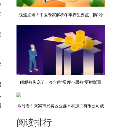
防
在
视焦点讯！中医专家解析冬季养生要点：防“冷
，
痛”、稳血压、科学运动
期
线
阔腿裤失宠了，今年的“显瘦小黑裤”更时髦百
召
总
搭！-焦点信息
增
即时看！来宾市兴宾区亚鑫木材加工有限公司成
阅读排行
立 注册资本50万人民币