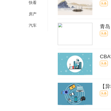
快看
头条
房产
汽车
青岛
头条
CB
头条
【异
创6
头条