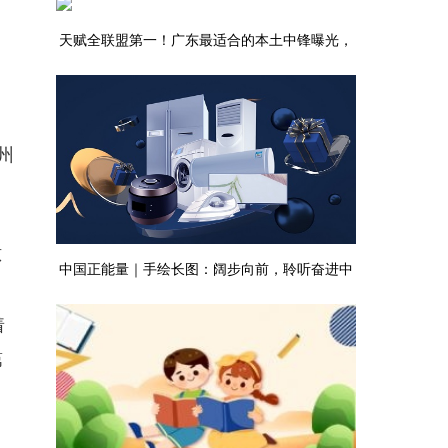
天赋全联盟第一！广东最适合的本土中锋曝光，
已被朱芳雨锁定！|新视野
州
。
惊
中国正能量｜手绘长图：阔步向前，聆听奋进中
国铿锵足音
着
第