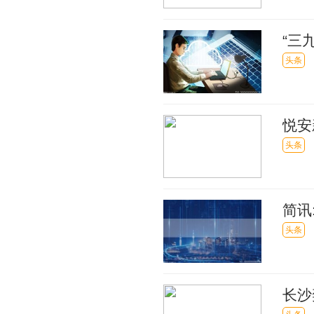
“三
头条
悦安
议
头条
简讯
头条
长沙