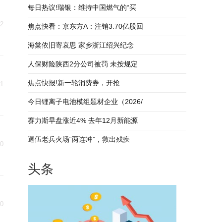
每日热议!瑞银：维持中国燃气的“买
12
焦点快看：京东方A：注销3.70亿股回
海棠依旧寄哀思 家乡浙江绍兴纪念
人保财险陕西2分公司被罚 未按规定
焦点快报!新一轮消费券，开抢
11
今日锂离子电池模组题材企业（2026/
赛力斯早盘涨近4% 去年12月新能源
退伍老兵火场“两连冲”，救出残疾
10
头条
10