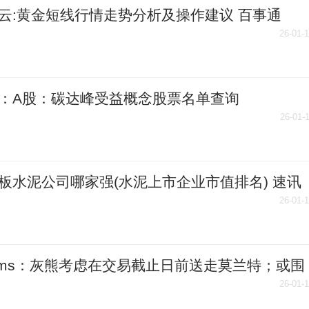
云:黄金短线行情走势分析及操作建议 百事通
26-01-
：A股：碳达峰受益概念股票名单查询
26/1/9）
26-01-
板水泥公司哪家强(水泥上市企业市值排名) 速讯
26-01-
ams：灰熊考虑在交易截止日前送走莫兰特；或围
贾伦建队
26-01-