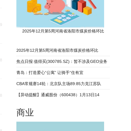
09
2025年12月第5周河南省洛阳市煤炭价格环比
2025年12月第5周河南省洛阳市煤炭价格环比
08
焦点日报:值得买(300785.SZ)：暂不涉及GEO业务
青岛：打造爱心“公寓” 让骑手“住有宜
CBA常规赛14轮：北京队主场89:85力克江苏队
【异动提醒】通威股份（600438）1月13日14
08
商业
08