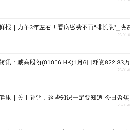
快资讯
鲜报｜力争3年左右！看病缴费不再“排长队”_快
26-01-
短讯：威高股份(01066.HK)1月6日耗资822.33万
回购159.48万股
26-01-
健康｜关于补钙，这些知识一定要知道-今日聚焦
26-01-