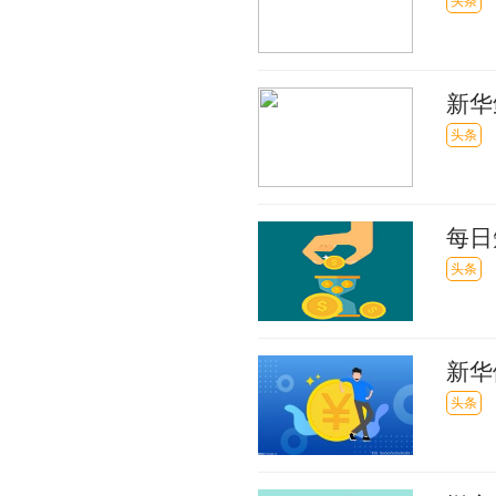
币_
头条
新华
讯
头条
每日
港元
头条
新华
头条