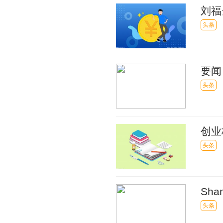
刘福
头条
要闻
（20
头条
创业
头条
Sh
绕小
头条