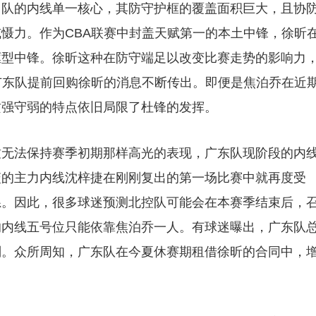
州队的内线单一核心，其防守护框的覆盖面积巨大，且协
慑力。作为CBA联赛中封盖天赋第一的本土中锋，徐昕
框型中锋。徐昕这种在防守端足以改变比赛走势的影响力
广东队提前回购徐昕的消息不断传出。即便是焦泊乔在近
攻强守弱的特点依旧局限了杜锋的发挥。
致无法保持赛季初期那样高光的表现，广东队现阶段的内
篮的主力内线沈梓捷在刚刚复出的第一场比赛中就再度受
系。因此，很多球迷预测北控队可能会在本赛季结束后，
的内线五号位只能依靠焦泊乔一人。有球迷曝出，广东队
判。众所周知，广东队在今夏休赛期租借徐昕的合同中，