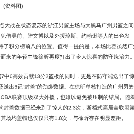
(资料图)
一场焦点大战在状态复苏的浙江男篮主场与大黑马广州男篮之间
队凭借吴前、陆文博以及外援琼斯、约翰逊等人的出色发
续保持了积分榜前八的位置。值得一提的是，本场比赛虽然广
借而来的年轻中锋徐昕再度打出了令人惊喜的防守统治力
7中6高效贡献13分2篮板的同时，更是在防守端送出了
场送出6记“封盖”的劲爆数据。在徐昕单核打造的广州男篮
CBA联赛顶级双大外援，也难以避免被压制的结局。随
均封盖数据已经来到了惊人的2.3次，断档式高居全联盟
其场均盖帽也仅仅只有1.8次，与徐昕存在明显差距。