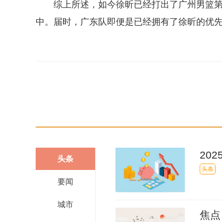
综上所述，如今徐昕已经打出了广州男篮第
中。届时，广东队即便是已经拥有了徐昕的优
关键词：
徐昕
朱芳雨
广东队
浙江队
本土球员
20
头条
头条
要闻
城市
焦点