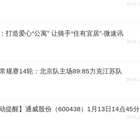
26-01-
：打造爱心“公寓” 让骑手“住有宜居”-微速讯
26-01-
A常规赛14轮：北京队主场89:85力克江苏队
26-01-
动提醒】通威股份（600438）1月13日14点45分
0日新低 今头条
26-01-