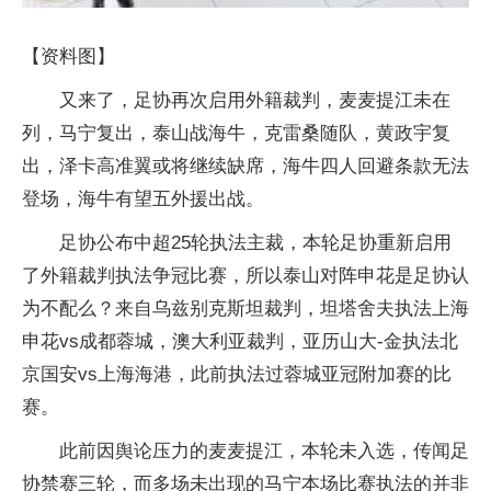
【资料图】
又来了，足协再次启用外籍裁判，麦麦提江未在
列，马宁复出，泰山战海牛，克雷桑随队，黄政宇复
出，泽卡高准翼或将继续缺席，海牛四人回避条款无法
登场，海牛有望五外援出战。
足协公布中超25轮执法主裁，本轮足协重新启用
了外籍裁判执法争冠比赛，所以泰山对阵申花是足协认
为不配么？来自乌兹别克斯坦裁判，坦塔舍夫执法上海
申花vs成都蓉城，澳大利亚裁判，亚历山大-金执法北
京国安vs上海海港，此前执法过蓉城亚冠附加赛的比
赛。
此前因舆论压力的麦麦提江，本轮未入选，传闻足
协禁赛三轮，而多场未出现的马宁本场比赛执法的并非