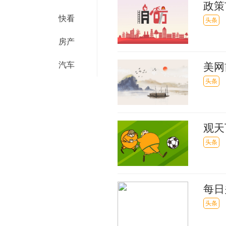
政策
快看
头条
房产
汽车
美网
播
头条
观天
稳中
头条
每日
单收
头条