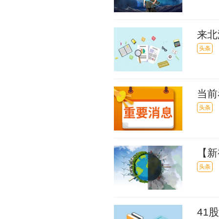
来北
头条
当前
月到
头条
【新
余额5
头条
41