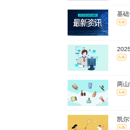
基础
沿资
头条
20
副水
头条
两山
头条
凯尔
多定
头条