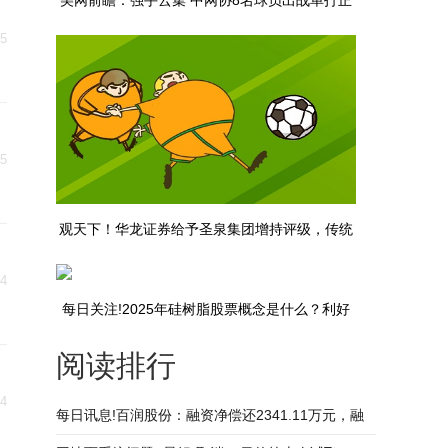
美网前瞻：强手云集 中网协8名球员出战单打正
25
赛-快播
25
观天下！华龙证券给予圣泉集团增持评级，传统
业务稳中有进、高端材料快速放量
24
每日关注!2025年硅树脂股票概念是什么？利好
阅读排行
股票名单收好！（8月22日）
名
24
每日讯息!百润股份：融资净偿还2341.11万元，融