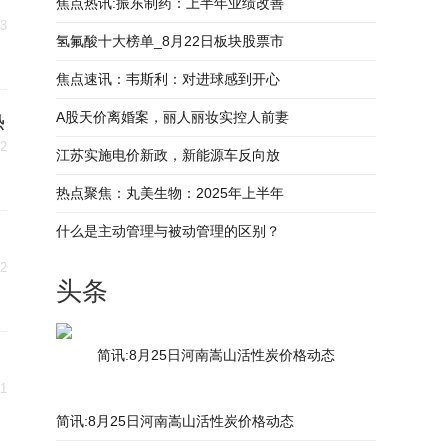
焦点热讯:振东制药：上半年业绩改善
23
氢氟酸十大榜单_8月22日板块股票市
焦点速讯：韦斯利：对进球感到开心
热
A股天价离婚案，丽人丽妆实控人前妻
22
江苏实施电价新政，新能源车反向放
热点聚焦：丸美生物：2025年上半年
什么是主动管理与被动管理的区别？
22
头条
简讯:8月25日河南嵩山活性炭价格动态
21
简讯:8月25日河南嵩山活性炭价格动态