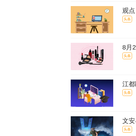
观点
23
头条
8月
头条
江都
3万
头条
文安
5万
头条