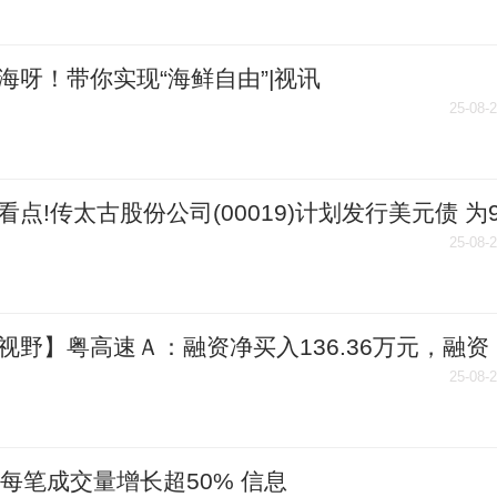
海呀！带你实现“海鲜自由”|视讯
25-08-
看点!传太古股份公司(00019)计划发行美元债 为
期5亿美元债券进行再融资
25-08-
视野】粤高速Ａ：融资净买入136.36万元，融资
046.2万元（08-19）
25-08-
股每笔成交量增长超50% 信息