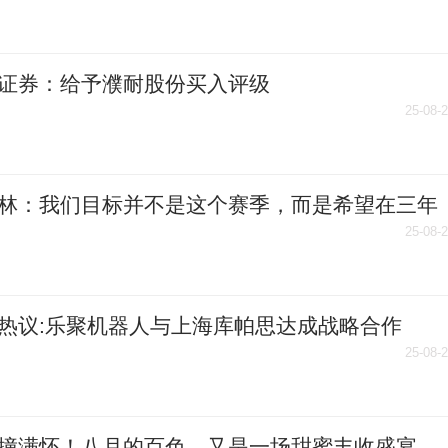
证券：给予濮耐股份买入评级
25-08-
林：我们目标并不是这个赛季，而是希望在三年
得英超冠军-微资讯
25-08-
热议:乐聚机器人与上海库帕思达成战略合作
25-08-
撞满怀！八月的百色，又是一场甜蜜丰收盛宴