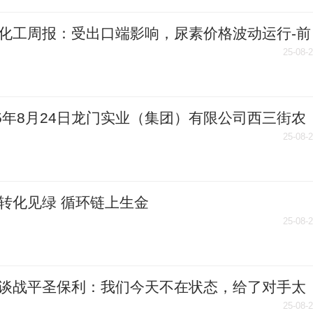
化工周报：受出口端影响，尿素价格波动运行-前
讯
25-08-
25年8月24日龙门实业（集团）有限公司西三街农
产品市场价格行情|报资讯
25-08-
转化见绿 循环链上生金
25-08-
谈战平圣保利：我们今天不在状态，给了对手太
位球机会
25-08-