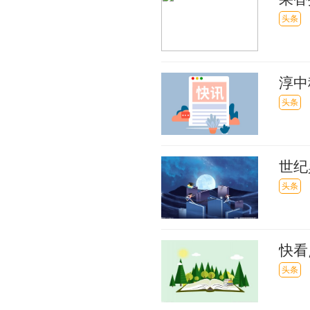
头条
淳中
闻
头条
世纪
头条
快看
明再
头条