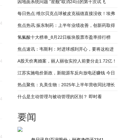
资余额2.45亿元（08-22）
因地面系统问题 “星舰”取消24日的第十次试飞
每日热点:维尔贝克点球被皮克福德直接没收！埃弗
24
顿仍2-0领先布莱顿
焦点热讯:振东制药：上半年业绩改善，创新药取得
新突破
氢氟酸十大榜单_8月22日板块股票市盈率排行榜
焦点速讯：韦斯利：对进球感到开心，要将这粒进
球献给罗马球迷和队友们
A股天价离婚案，丽人丽妆实控人前妻分走1.72亿！
24
江苏实施电价新政，新能源车反向放电还赚钱 今日
热搜
热点聚焦：丸美生物：2025年上半年营收同比增长
30.83% 拟10派2.5元
什么是主动管理与被动管理的区别？ 即时看
24
要闻
24
每日讯息!百润股份：融资净偿还2341