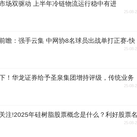
市场双驱动 上半年冷链物流运行稳中有进
25-08-
前瞻：强手云集 中网协8名球员出战单打正赛-快
25-08-
下！华龙证券给予圣泉集团增持评级，传统业务
有进、高端材料快速放量
25-08-
关注!2025年硅树脂股票概念是什么？利好股票
好！（8月22日）
25-08-