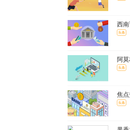
西南
头条
阿莫
内赢
头条
焦点
头条
果香