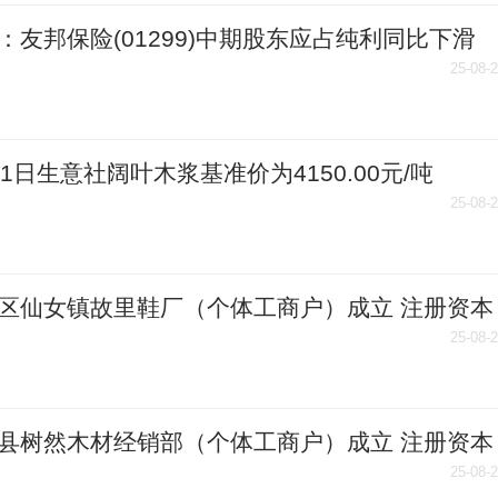
：友邦保险(01299)中期股东应占纯利同比下滑
.54% 拟派中期股息每股49港仙
25-08-
21日生意社阔叶木浆基准价为4150.00元/吨
25-08-
区仙女镇故里鞋厂（个体工商户）成立 注册资本
人民币
25-08-
县树然木材经销部（个体工商户）成立 注册资本
人民币
25-08-