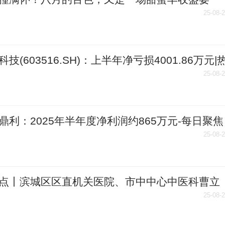
25-08-
科技(603516.SH)：上半年净亏损4001.86万元|
25-08-
鼎利：2025年半年度净利润约865万元-每日聚焦
25-08-
点丨滨城区区直机关医院、市中中心中医科曹立
获患者赞誉
25-08-