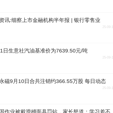
资讯:细察上市金融机构半年报 | 银行零售业
“拐点”还有多远？
25-09-
11日生意社汽油基准价为7639.50元/吨
25-09-
永磁9月10日合共注销约366.55万股 每日动态
25-09-
因作业被戴滑稽面具罚站，家长怒道：学习差不