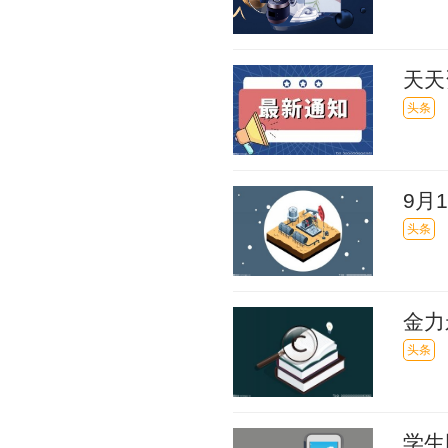
天天
务，
头条
9月
头条
金力
头条
学生