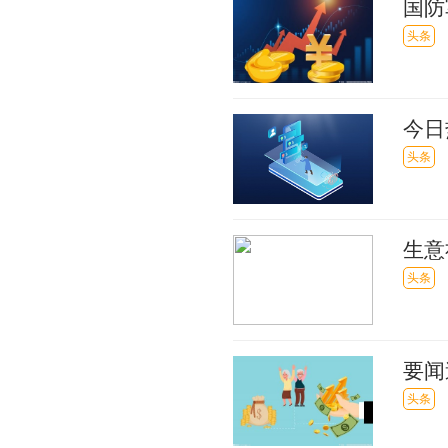
国防
日报
头条
今日
服务
头条
生意
头条
要闻
注册
头条