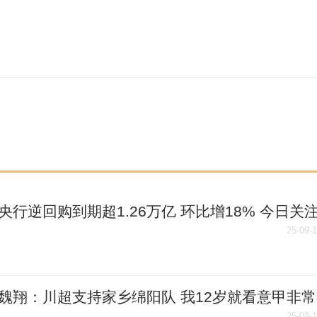
央行逆回购到期超1.26万亿 环比增18% 今日关
25-09-
魏翔：川超支持家乡绵阳队 我12岁就看意甲非常
25-09-