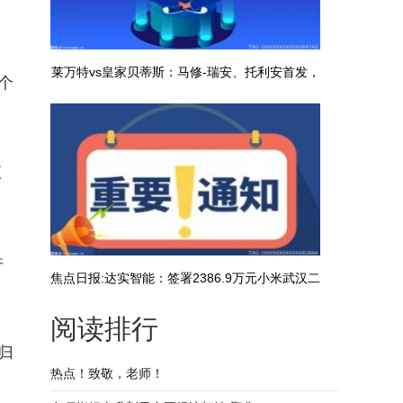
莱万特vs皇家贝蒂斯：马修-瑞安、托利安首发，
个
安东尼、贝莱林出战_速读
应
并
焦点日报:达实智能：签署2386.9万元小米武汉二
阅读排行
期智能化项目合同
的归
热点！致敬，老师！