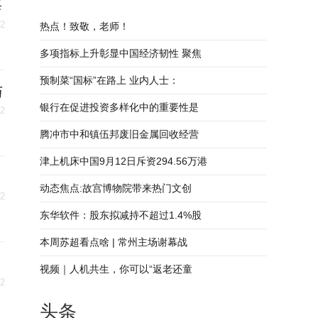
每
12
热点！致敬，老师！
多项指标上升彰显中国经济韧性 聚焦
预制菜“国标”在路上 业内人士：
与
银行在促进投资多样化中的重要性是
12
腾冲市中和镇伍邦废旧金属回收经营
津上机床中国9月12日斥资294.56万港
动态焦点:故宫博物院带来热门文创
12
东华软件：股东拟减持不超过1.4%股
本周苏超看点啥 | 常州主场谢幕战
视频｜人机共生，你可以“返老还童
12
头条