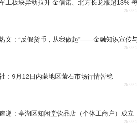
军工板块异动拉升 金信诺、北方长龙涨超13% 
道
25-09-
热文：“反假货币，从我做起”——金融知识宣传
双落地
25-09-
社：9月12日内蒙地区萤石市场行情暂稳
25-09-
速递：亭湖区知闲堂饮品店（个体工商户）成立
资本5万人民币
25-09-