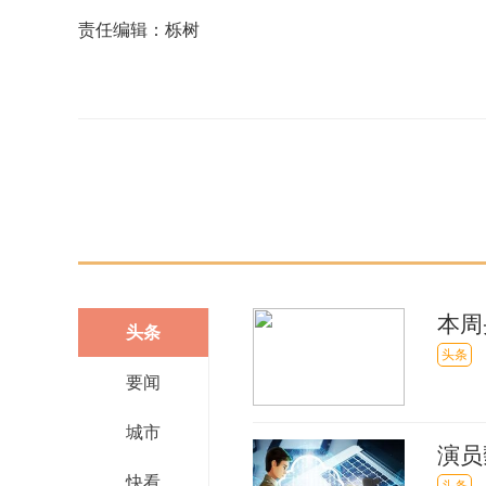
责任编辑：栎树
关键词：
财经要闻
实时要闻
本周
头条
头条
要闻
城市
演员
快看