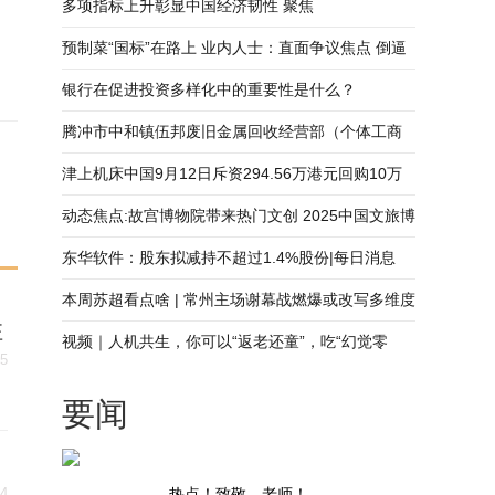
多项指标上升彰显中国经济韧性 聚焦
预制菜“国标”在路上 业内人士：直面争议焦点 倒逼
产业升级 每日视讯
银行在促进投资多样化中的重要性是什么？
腾冲市中和镇伍邦废旧金属回收经营部（个体工商
户）成立 注册资本10万人民币
津上机床中国9月12日斥资294.56万港元回购10万
股 热门看点
动态焦点:故宫博物院带来热门文创 2025中国文旅博
览会在汉开幕
东华软件：股东拟减持不超过1.4%股份|每日消息
本周苏超看点啥 | 常州主场谢幕战燃爆或改写多维度
注
格局
视频｜人机共生，你可以“返老还童”，吃“幻觉零
15
食”，还能跳迪斯科治疗老年痴呆！-焦点观察
要闻
14
热点！致敬，老师！