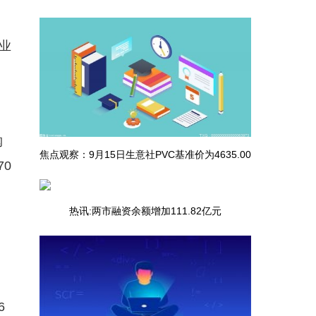
亿元，去年营收179亿元
业
。
购
焦点观察：9月15日生意社PVC基准价为4635.00
70
元/吨
热讯:两市融资余额增加111.82亿元
6