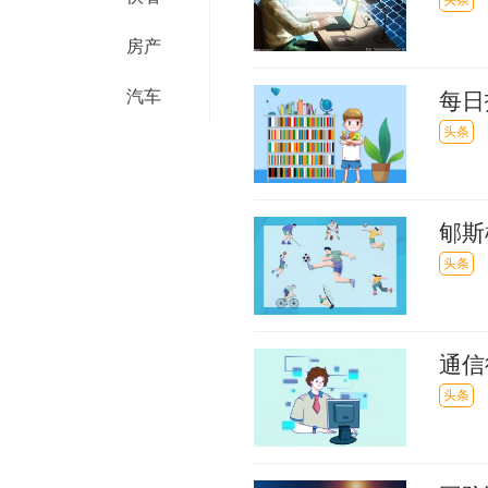
想解
头条
房产
汽车
每日
疑，
头条
郇斯
最吸
头条
通信
头条