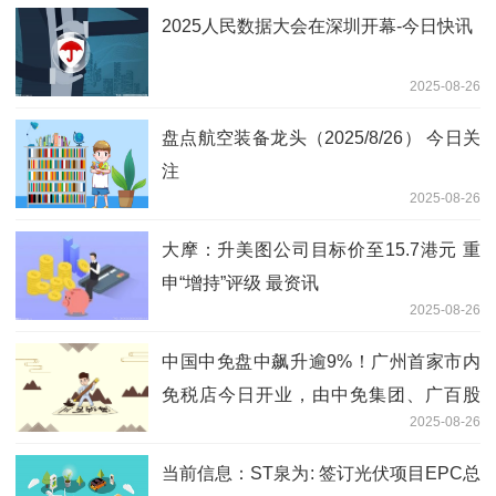
2025人民数据大会在深圳开幕-今日快讯
2025-08-26
盘点航空装备龙头（2025/8/26） 今日关
注
2025-08-26
大摩：升美图公司目标价至15.7港元 重
申“增持”评级 最资讯
2025-08-26
中国中免盘中飙升逾9%！广州首家市内
免税店今日开业，由中免集团、广百股
2025-08-26
份、岭南控股和白云机场联合打造|焦点
速看
当前信息：ST泉为: 签订光伏项目EPC总