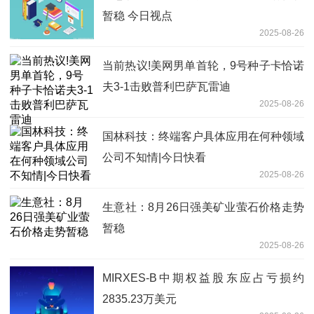
暂稳 今日视点
2025-08-26
当前热议!美网男单首轮，9号种子卡恰诺
夫3-1击败普利巴萨瓦雷迪
2025-08-26
国林科技：终端客户具体应用在何种领域
公司不知情|今日快看
2025-08-26
生意社：8月26日强美矿业萤石价格走势
暂稳
2025-08-26
MIRXES-B中期权益股东应占亏损约
2835.23万美元