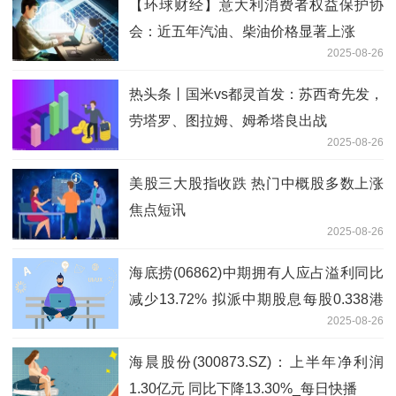
【环球财经】意大利消费者权益保护协
会：近五年汽油、柴油价格显著上涨
2025-08-26
热头条丨国米vs都灵首发：苏西奇先发，
劳塔罗、图拉姆、姆希塔良出战
2025-08-26
美股三大股指收跌 热门中概股多数上涨
焦点短讯
2025-08-26
海底捞(06862)中期拥有人应占溢利同比
减少13.72% 拟派中期股息每股0.338港
2025-08-26
元 视焦点讯
海晨股份(300873.SZ)：上半年净利润
1.30亿元 同比下降13.30%_每日快播