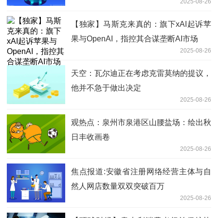
2025-08-26
【独家】马斯克来真的：旗下xAI起诉苹
果与OpenAI，指控其合谋垄断AI市场
2025-08-26
天空：瓦尔迪正在考虑克雷莫纳的提议，
他并不急于做出决定
2025-08-26
观热点：泉州市泉港区山腰盐场：绘出秋
日丰收画卷
2025-08-26
焦点报道:安徽省注册网络经营主体与自
然人网店数量双双突破百万
2025-08-26