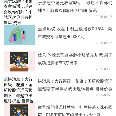
于汉超中场更衣室喊话：球迷喜欢你们
帅？不就喜欢你们有担当嘛 资讯
2025-08-26
焦点热议:收盘丨创业板指跌0.75%，两
市成交额缩量超4600亿元
2025-08-26
信息:体检发现这类肺小结节先别慌 男子
成功把肺结节“咳”出来
2025-08-26
快消息！大行评级｜花旗：国药控股管理
层预期下半年起或出现转折点 目标价微
2025-08-26
降至22.7港元
库里粉丝嘲讽杜兰特！杜兰特杀人诛心回
应：FMVP可以寄给勇士！-热消息