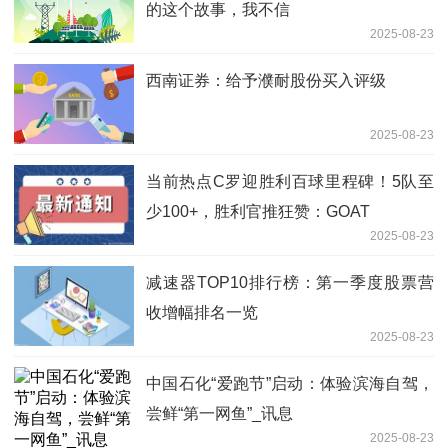
的这个故事，我不信
内 视讯
2025-08-23
西南证券：给予濮耐股份买入评级
2025-08-23
当前热点C罗迎胜利百球里程碑！5队至
少100+，胜利官推狂赞：GOAT
2025-08-23
减速器TOP10排行榜：第一季度股票营
收增幅排名一览
2025-08-23
中国石化“爱跑节”启动：体验滨海自驾，
尝鲜“第一网鱼”_讯息
2025-08-23