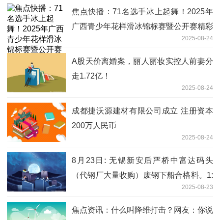
焦点快播：71名选手冰上起舞！2025年
广西青少年花样滑冰锦标赛暨公开赛精彩
2025-08-24
上演
A股天价离婚案，丽人丽妆实控人前妻分
走1.72亿！
2025-08-24
成都捷沃源建材有限公司成立 注册资本
200万人民币
2025-08-24
8月23日: 无锡新安后严桥中富达码头
（代钢厂大量收购）废钢下船合格料。1:
2025-08-23
钢筋切粒: 2380（沙钢标准）；2： 钢板
料：2370（长60公分以内、厚6个以
焦点资讯：什么叫降维打击？网友：你说
上）；3: 一级重废：2320（长80公分以