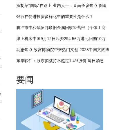
预制菜“国标”在路上 业内人士：直面争议焦点 倒逼
产业升级 每日视讯
银行在促进投资多样化中的重要性是什么？
腾冲市中和镇伍邦废旧金属回收经营部（个体工商
12
户）成立 注册资本10万人民币
津上机床中国9月12日斥资294.56万港元回购10万
股 热门看点
动态焦点:故宫博物院带来热门文创 2025中国文旅博
每
览会在汉开幕
东华软件：股东拟减持不超过1.4%股份|每日消息
12
要闻
与
12