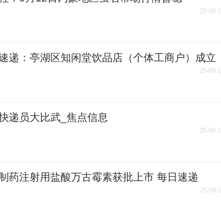
25-09-
速递：亭湖区知闲堂饮品店（个体工商户）成立
资本5万人民币
25-09-
快递员大比武_焦点信息
25-09-
制药注射用盐酸万古霉素获批上市 每日速递
25-09-