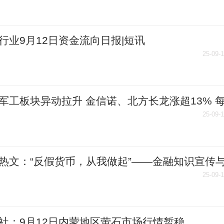
行业9月12日资金流向日报|短讯
25-09-
军工板块异动拉升 金信诺、北方长龙涨超13% 
道
25-09-
热文：“反假货币，从我做起”——金融知识宣传
双落地
25-09-
社：9月12日内蒙地区萤石市场行情暂稳