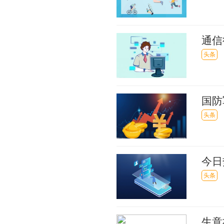
通信
头条
国防
日报
头条
今日
服务
头条
生意