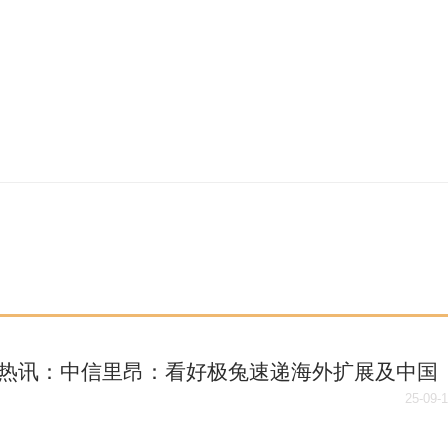
热讯：中信里昂：看好极兔速递海外扩展及中国
 重申“跑赢大市”评级
25-09-