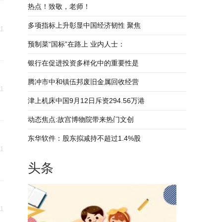
热点！致敬，老师！
多项指标上升彰显中国经济韧性 聚焦
11
预制菜“国标”在路上 业内人士：
银行在促进投资多样化中的重要性是
腾冲市中和镇伍邦废旧金属回收经营
11
津上机床中国9月12日斥资294.56万港
动态焦点:故宫博物院带来热门文创
东华软件：股东拟减持不超过1.4%股
11
头条
11