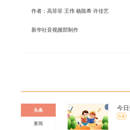
作者：高菲菲 王伟 杨陈希 许佳艺
新华社音视频部制作
关键词：
感染
健康
今日
头条
反弹
头条
要闻