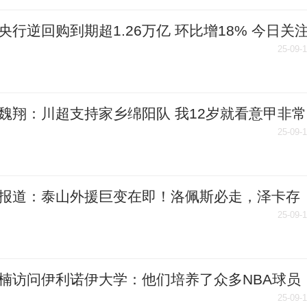
央行逆回购到期超1.26万亿 环比增18% 今日关
25-09-
魏翔：川超支持家乡绵阳队 我12岁就看意甲非常
说足球_当前信息
25-09-
报道：泰山外援巨变在即！洛佩斯必走，泽卡存
战术革命倒逼洗牌
25-09-
楠访问伊利诺伊大学：他们培养了众多NBA球员
引我
25-09-