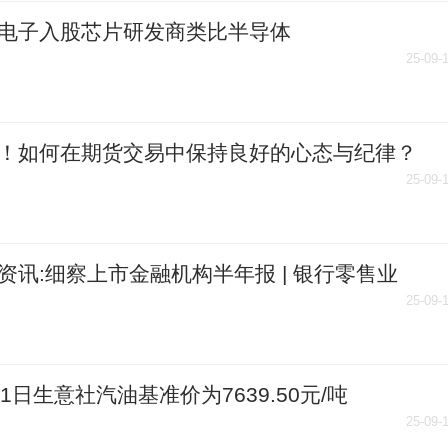
电子入股芯片研发商类比半导体
25-09-
！如何在期货交易中保持良好的心态与纪律？
25-09-
资讯:细察上市金融机构半年报 | 银行零售业
“拐点”还有多远？
25-09-
11日生意社汽油基准价为7639.50元/吨
25-09-