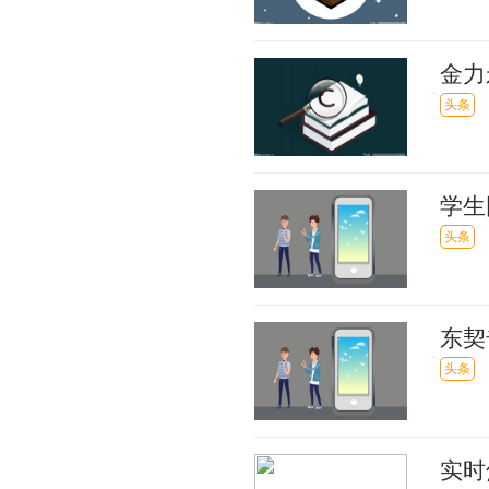
金力
头条
学生
配拥
头条
东契
值得
头条
实时