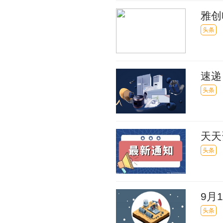
雅创
头条
速递
头条
天天
务，
头条
9月
头条