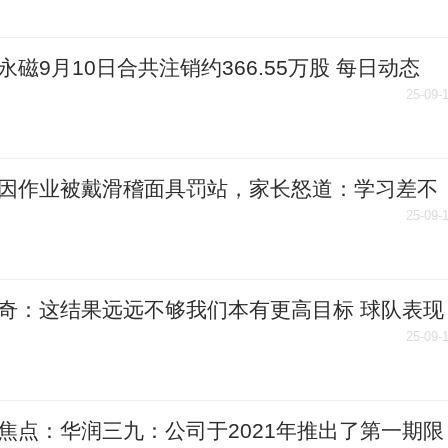
永磁9月10日合共注销约366.55万股 每日动态
25-09-
因作业被戴滑稽面具罚站，家长怒道：学习差不
有自尊吗？
25-09-
奇：这结果远远不够我们本有更高目标 球队表现
尊重-今日报
25-09-
焦点：华润三九：公司于2021年推出了第一期限