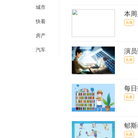
城市
本周
快看
头条
房产
汽车
演员
想解
头条
每日
疑，
头条
郇斯
最吸
头条