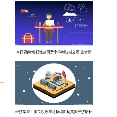
购车最高补贴5000元
今日要闻!惩罚性赎回费率抑制短期交易 监管新
规或重构债基市场格局
15
经济学家：美关税政策将持续影响美国经济增长