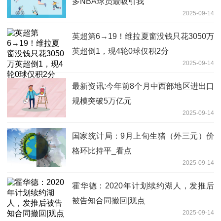
多NBA球员最吸引我
2025-09-14
英超第6→19！维拉夏窗没钱只花3050万
英超倒1，现4轮0球仅积2分
2025-09-14
最新资讯:今年前8个月中西部地区进出口
规模突破5万亿元
2025-09-14
国家统计局：9月上旬生猪（外三元）价
格环比持平_看点
2025-09-14
霍华德：2020年计划续约湖人，发推后
被告知合同撤回|观点
2025-09-14