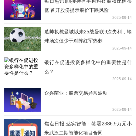
每日热讯!间接持有宇树科技股权比例很
低 首开股份提示股价下跌风险
2025-09-14
瓜帅执教曼城以来25战曼联9次失利，输
球场次仅少于对阵红军热刺
2025-09-14
银行在促进投资多样化中的重要性是什
么？
2025-09-14
众兴菌业：股票交易异常波动
2025-09-14
焦点日报:达实智能：签署2386.9万元小
米武汉二期智能化项目合同