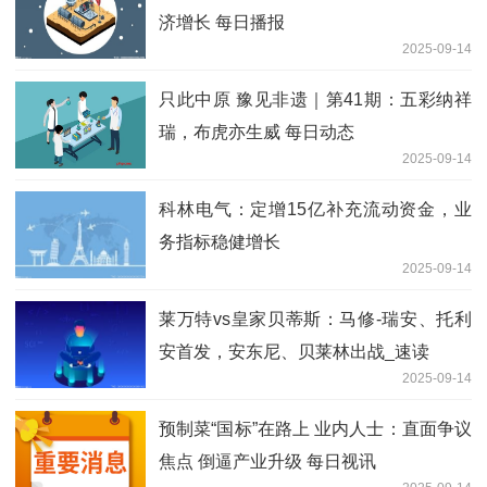
济增长 每日播报
2025-09-14
只此中原 豫见非遗｜第41期：五彩纳祥
瑞，布虎亦生威 每日动态
2025-09-14
科林电气：定增15亿补充流动资金，业
务指标稳健增长
2025-09-14
莱万特vs皇家贝蒂斯：马修-瑞安、托利
安首发，安东尼、贝莱林出战_速读
2025-09-14
预制菜“国标”在路上 业内人士：直面争议
焦点 倒逼产业升级 每日视讯