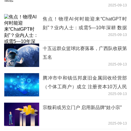
2025-09-13
焦点！物理AI何时能迎来“ChatGPT时
刻”？业内人士：或需5—10年深耕 数据
2025-09-13
与建模成关键瓶颈
十五运群众篮球比赛落幕，广西队收获第
五名
2025-09-13
腾冲市中和镇伍邦废旧金属回收经营部
（个体工商户）成立 注册资本10万人民
2025-09-13
币
宗馥莉或另立门户 启用新品牌“娃小宗”
2025-09-13