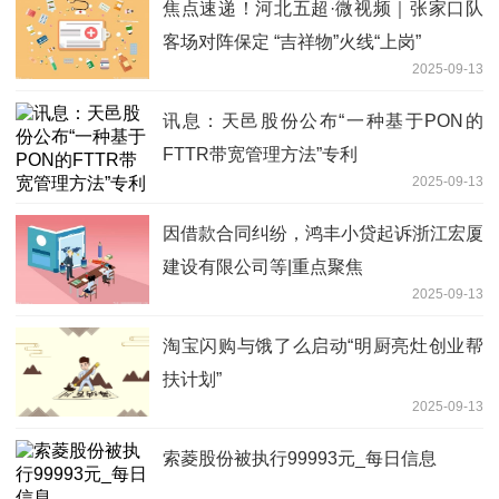
焦点速递！河北五超·微视频｜张家口队
客场对阵保定 “吉祥物”火线“上岗”
2025-09-13
讯息：天邑股份公布“一种基于PON的
FTTR带宽管理方法”专利
2025-09-13
因借款合同纠纷，鸿丰小贷起诉浙江宏厦
建设有限公司等|重点聚焦
2025-09-13
淘宝闪购与饿了么启动“明厨亮灶创业帮
扶计划”
2025-09-13
索菱股份被执行99993元_每日信息