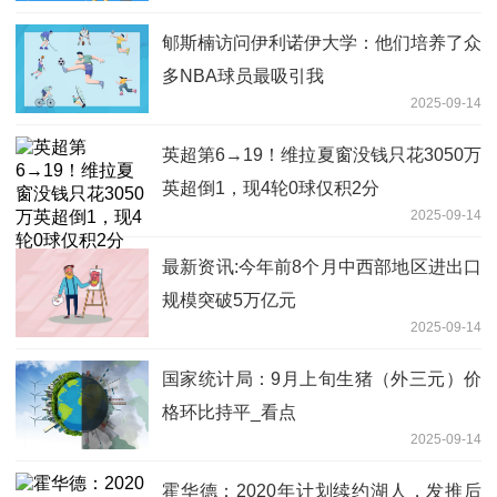
郇斯楠访问伊利诺伊大学：他们培养了众
多NBA球员最吸引我
2025-09-14
英超第6→19！维拉夏窗没钱只花3050万
英超倒1，现4轮0球仅积2分
2025-09-14
最新资讯:今年前8个月中西部地区进出口
规模突破5万亿元
2025-09-14
国家统计局：9月上旬生猪（外三元）价
格环比持平_看点
2025-09-14
霍华德：2020年计划续约湖人，发推后