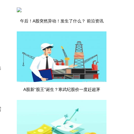
声发大财”
午后！A股突然异动！发生了什么？ 前沿资讯
养
A股新“股王”诞生？寒武纪股价一度赶超茅
，
台，“超级牛散”章建平上半年加仓超74万股
需