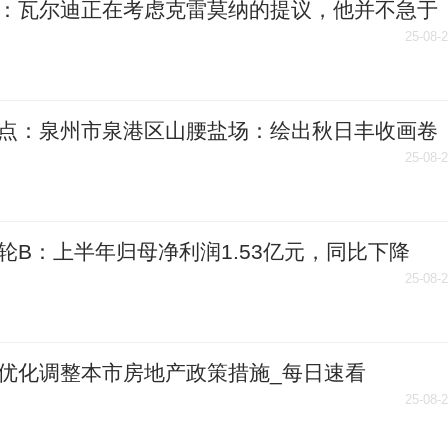
：瓦尔迪正在考虑克雷莫纳的提议，他并不急于
决定
25-08-
点：泉州市泉港区山腰盐场：绘出秋日丰收画卷
25-08-
轮B：上半年归母净利润1.53亿元，同比下降
08%
25-08-
优化调整本市房地产政策措施_每日速看
25-08-