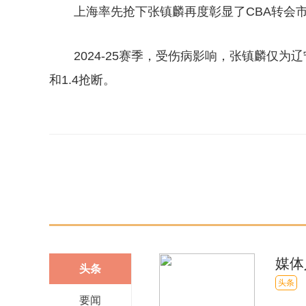
上海率先抢下张镇麟再度彰显了CBA转会
2024-25赛季，受伤病影响，张镇麟仅为辽
和1.4抢断。
关键词：
张镇麟
cba
上海市
上海男篮
辽宁飞豹
媒体
头条
大财
头条
要闻