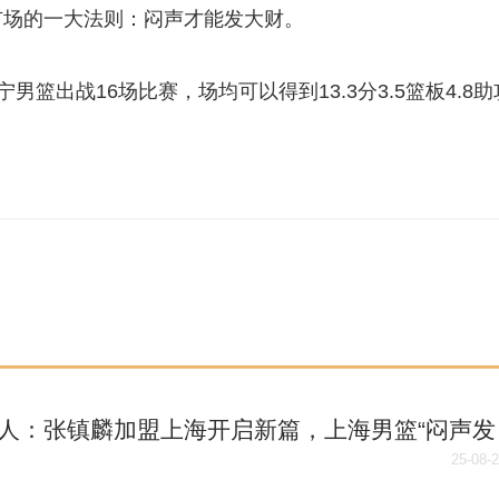
市场的一大法则：闷声才能发大财。
宁男篮出战16场比赛，场均可以得到13.3分3.5篮板4.8助
人：张镇麟加盟上海开启新篇，上海男篮“闷声发
”
25-08-