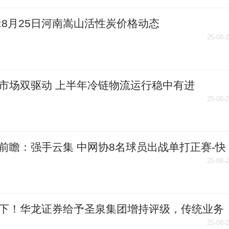
:8月25日河南嵩山活性炭价格动态
25-08-
市场双驱动 上半年冷链物流运行稳中有进
25-08-
前瞻：强手云集 中网协8名球员出战单打正赛-快
25-08-
下！华龙证券给予圣泉集团增持评级，传统业务
有进、高端材料快速放量
25-08-