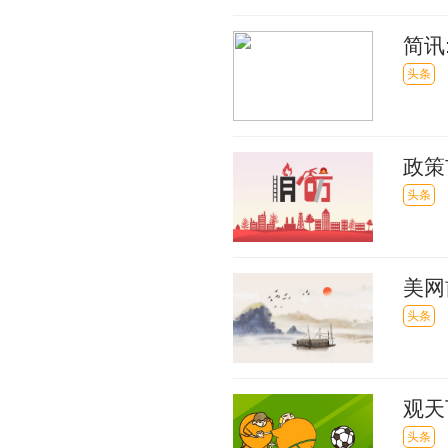
简讯
头条
政策
头条
美网
播
头条
观天
稳中
头条