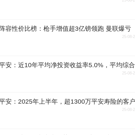
25-08-
阵容性价比榜：枪手增值超3亿镑领跑 曼联爆亏
亿垫底
25-08-
平安：近10年平均净投资收益率5.0%，平均综合
收益率5.1%
25-08-
平安：2025年上半年，超1300万平安寿险的客
健康管理服务
25-08-