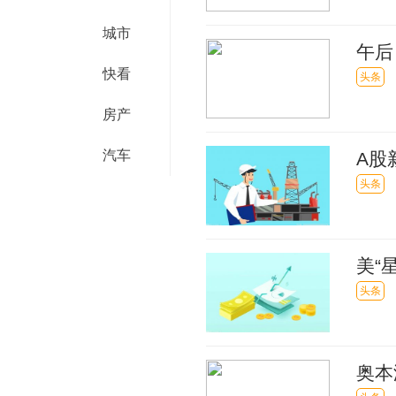
城市
午后
快看
头条
房产
汽车
A股
散”
头条
美“
头条
奥本