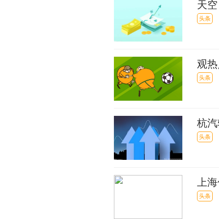
天空
做出
头条
观热
头条
杭汽
20.
头条
上海
头条