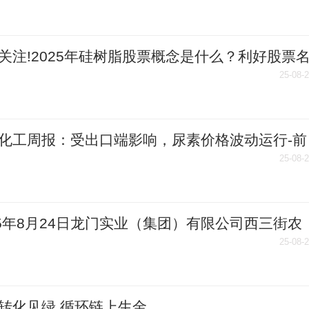
关注!2025年硅树脂股票概念是什么？利好股票
好！（8月22日）
25-08-
化工周报：受出口端影响，尿素价格波动运行-前
讯
25-08-
25年8月24日龙门实业（集团）有限公司西三街农
产品市场价格行情|报资讯
25-08-
转化见绿 循环链上生金