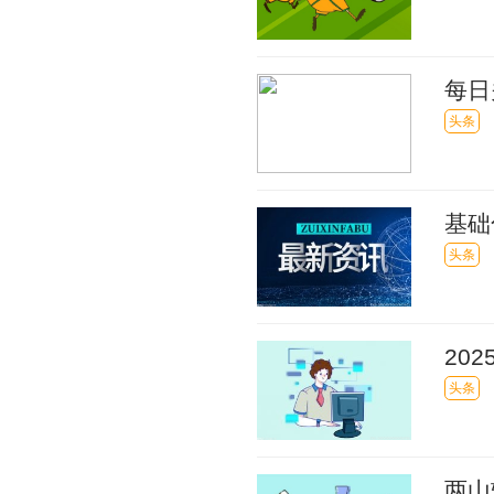
每日
单收
头条
基础
沿资
头条
20
副水
头条
两山