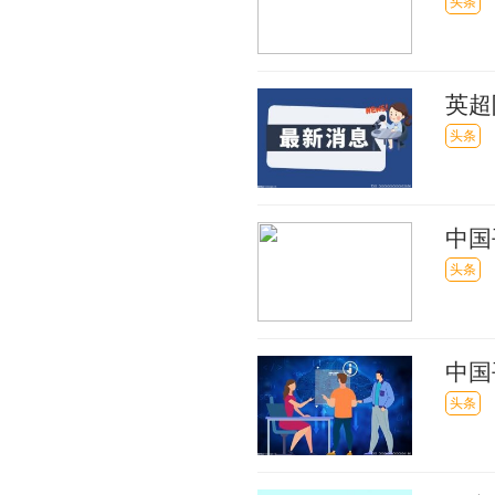
头条
英超
超3
头条
中国
投资
头条
中国
使用
头条