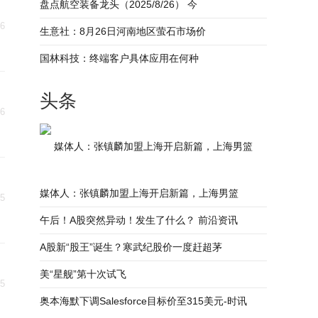
盘点航空装备龙头（2025/8/26） 今
26
生意社：8月26日河南地区萤石市场价
国林科技：终端客户具体应用在何种
头条
26
媒体人：张镇麟加盟上海开启新篇，上海男篮
媒体人：张镇麟加盟上海开启新篇，上海男篮
25
午后！A股突然异动！发生了什么？ 前沿资讯
A股新“股王”诞生？寒武纪股价一度赶超茅
美“星舰”第十次试飞
25
奥本海默下调Salesforce目标价至315美元-时讯