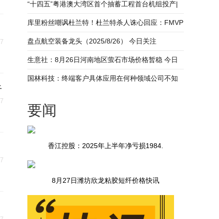
“十四五”粤港澳大湾区首个抽蓄工程首台机组投产|
焦点报道
库里粉丝嘲讽杜兰特！杜兰特杀人诛心回应：FMVP
可以寄给勇士！-热消息
盘点航空装备龙头（2025/8/26） 今日关注
27
生意社：8月26日河南地区萤石市场价格暂稳 今日
视点
国林科技：终端客户具体应用在何种领域公司不知
牛
情|今日快看
27
要闻
香江控股：2025年上半年净亏损1984.
27
8月27日潍坊欣龙粘胶短纤价格快讯