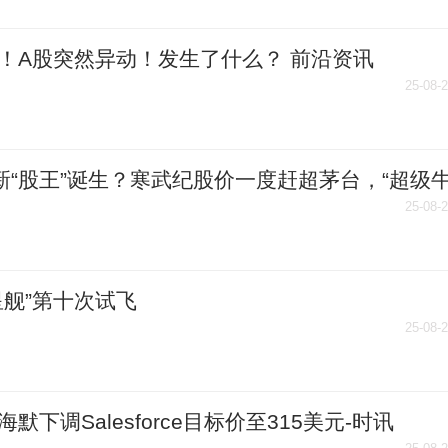
！A股突然异动！发生了什么？ 前沿资讯
25-08-
新“股王”诞生？寒武纪股价一度赶超茅台，“超级
章建平上半年加仓超74万股
25-08-
星舰”第十次试飞
25-08-
海默下调Salesforce目标价至315美元-时讯