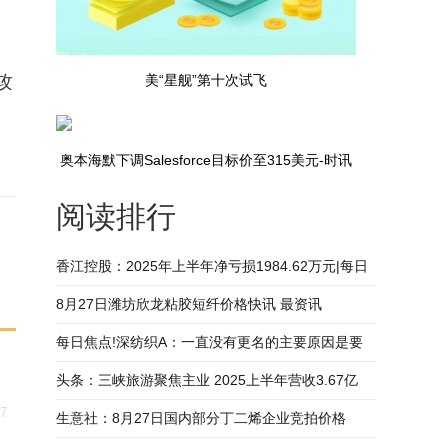
攻
美“星舰”第十次试飞
奥本海默下调Salesforce目标价至315美元-时讯
阅读排行
香江控股：2025年上半年净亏损1984.62万元|每日
热文
8月27日潍坊欣龙粘胶短纤价格快讯 最资讯
每日焦点!深纺织A：一直没有更名的主要原因是要
结合战略规划的需要
头条：三峡旅游聚焦主业 2025上半年营收3.67亿
27
生意社：8月27日国内部分丁二烯企业竞拍价格