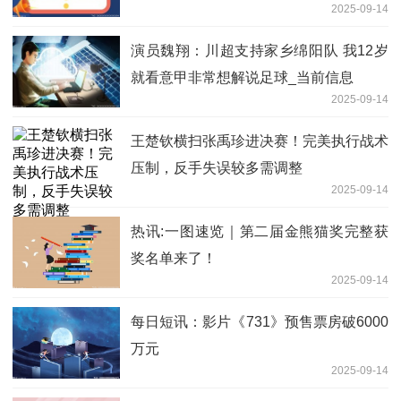
2025-09-14
演员魏翔：川超支持家乡绵阳队 我12岁
就看意甲非常想解说足球_当前信息
2025-09-14
王楚钦横扫张禹珍进决赛！完美执行战术
压制，反手失误较多需调整
2025-09-14
热讯:一图速览｜第二届金熊猫奖完整获
奖名单来了！
2025-09-14
每日短讯：影片《731》预售票房破6000
万元
2025-09-14