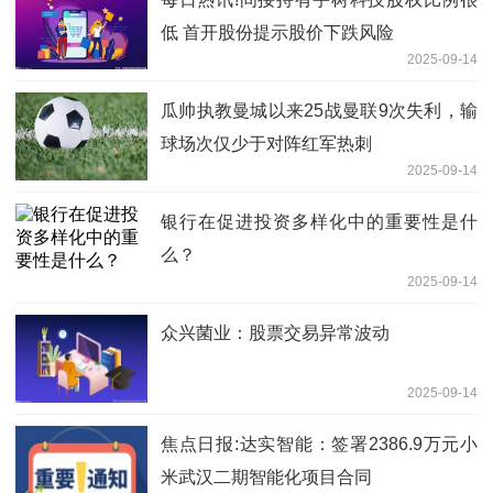
低 首开股份提示股价下跌风险
2025-09-14
瓜帅执教曼城以来25战曼联9次失利，输
球场次仅少于对阵红军热刺
2025-09-14
银行在促进投资多样化中的重要性是什
么？
2025-09-14
众兴菌业：股票交易异常波动
2025-09-14
焦点日报:达实智能：签署2386.9万元小
米武汉二期智能化项目合同