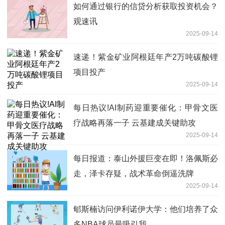
如何通过银行的信贷分析获取投资机会？
观速讯
2025-09-14
速递！紫金矿业阿根廷年产2万吨碳酸锂
项目投产
2025-09-14
每日热议!AI制药迎重要催化：甲骨文医
疗战略再落一子 云基建成关键助攻
2025-09-14
每日报道：泰山外援巨变在即！洛佩斯必
走，泽卡存疑，战术革命倒逼洗牌
2025-09-14
郇斯楠访问伊利诺伊大学：他们培养了众
多NBA球员最吸引我