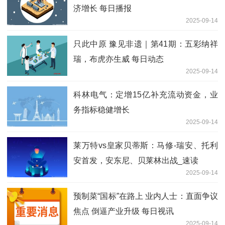
济增长 每日播报
2025-09-14
只此中原 豫见非遗｜第41期：五彩纳祥
瑞，布虎亦生威 每日动态
2025-09-14
科林电气：定增15亿补充流动资金，业
务指标稳健增长
2025-09-14
莱万特vs皇家贝蒂斯：马修-瑞安、托利
安首发，安东尼、贝莱林出战_速读
2025-09-14
预制菜“国标”在路上 业内人士：直面争议
焦点 倒逼产业升级 每日视讯
2025-09-14