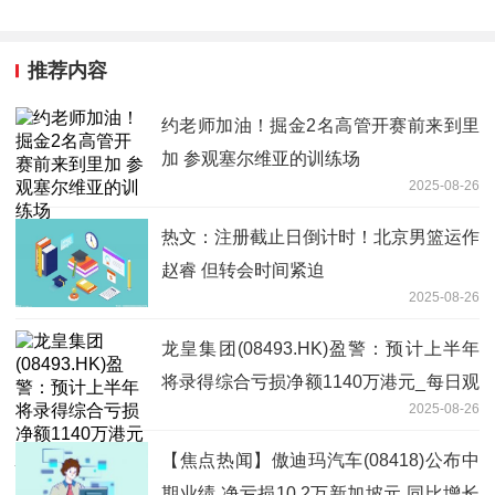
推荐内容
约老师加油！掘金2名高管开赛前来到里
加 参观塞尔维亚的训练场
2025-08-26
热文：注册截止日倒计时！北京男篮运作
赵睿 但转会时间紧迫
2025-08-26
龙皇集团(08493.HK)盈警：预计上半年
将录得综合亏损净额1140万港元_每日观
2025-08-26
点
【焦点热闻】傲迪玛汽车(08418)公布中
期业绩 净亏损10.2万新加坡元 同比增长