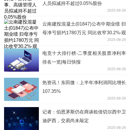
人员拟减持不超过0.05%股份
2025-08-26
云南建投混凝土(01847)公布中期业绩 归
母净亏损约1780万元 同比收窄30.2%-观
2025-08-26
察
电竞十大排行榜-二季度相关股票净利率
排名一览|每日快报
2025-08-26
热资讯！东田微：上半年净利润同比增长
107.35%
2025-08-26
记者：伯恩茅斯仍在商谈租借切尔西中卫
迪萨西，交易尚未敲定
2025-08-26