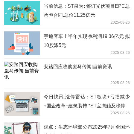
速看
当前信息：ST泉为: 签订光伏项目EPC总
承包合同,总价11.25亿元
2025-08-26
宇通客车上半年实现净利润19.36亿元 拟
10股派5元
2025-08-26
安踏回应收购彪马传闻|当前资讯
2025-08-26
今日快讯:涨停雷达：ST板块+亏损减少
+国企改革+建筑装饰 *ST宝鹰触及涨停
2025-08-26
观点：生态环境部公布2025年7月全国环