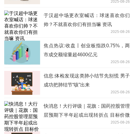
2025-08-26
于汉超中场更衣室喊话：球迷喜欢你们
帅？不就喜欢你们有担当嘛 资讯
2025-08-26
焦点热议:收盘丨创业板指跌0.75%，两
市成交额缩量超4600亿元
2025-08-26
信息:体检发现这类肺小结节先别慌 男子
成功把肺结节“咳”出来
2025-08-26
快消息！大行评级｜花旗：国药控股管理
层预期下半年起或出现转折点 目标价微
2025-08-26
降至22.7港元