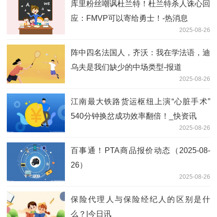
库里粉丝嘲讽杜兰特！杜兰特杀人诛心回
应：FMVP可以寄给勇士！-热消息
2025-08-26
阵中四名法国人，齐沃：我在学法语，迪
乌夫是我们缺少的中场类型-报道
2025-08-26
江南最大铁路货运枢纽上演“心脏手术”
540分钟换岔成功效率翻倍！_快资讯
2025-08-26
百事通！PTA商品报价动态（2025-08-
26）
2025-08-26
保险代理人与保险经纪人的区别是什
么？|今日讯