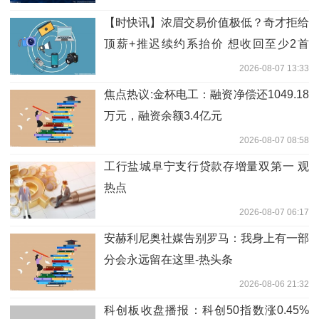
【时快讯】浓眉交易价值极低？奇才拒给
顶薪+推迟续约系抬价 想收回至少2首
轮？
2026-08-07 13:33
焦点热议:金杯电工：融资净偿还1049.18
万元，融资余额3.4亿元
2026-08-07 08:58
工行盐城阜宁支行贷款存增量双第一 观
热点
2026-08-07 06:17
安赫利尼奥社媒告别罗马：我身上有一部
分会永远留在这里-热头条
2026-08-06 21:32
科创板收盘播报：科创50指数涨0.45%