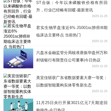
ST合纵：今年以来磷酸铁价格有所回
升，行业已经略有回暖-最新资讯
2025-11-25
君实生物早盘涨近6% JS001sc肺癌III期
临床达主要终点 当前热门
2025-11-25
六盘水金融监管分局核准唐振华盘州万和
村镇银行有限责任公司董事|今日热议
2025-11-25
美宜佳斩获广东省数据要素大赛一等奖：
以数据智能重构实体零售新生态
2025-11-25
11月25日央行开展3021亿元7天期逆回
购操作-今日热议