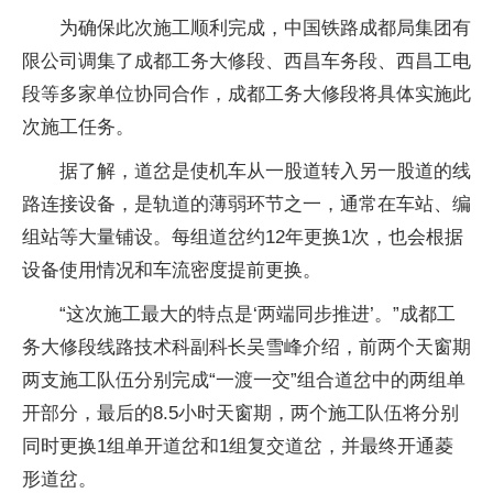
为确保此次施工顺利完成，中国铁路成都局集团有
限公司调集了成都工务大修段、西昌车务段、西昌工电
段等多家单位协同合作，成都工务大修段将具体实施此
次施工任务。
据了解，道岔是使机车从一股道转入另一股道的线
路连接设备，是轨道的薄弱环节之一，通常在车站、编
组站等大量铺设。每组道岔约12年更换1次，也会根据
设备使用情况和车流密度提前更换。
“这次施工最大的特点是‘两端同步推进’。”成都工
务大修段线路技术科副科长吴雪峰介绍，前两个天窗期
两支施工队伍分别完成“一渡一交”组合道岔中的两组单
开部分，最后的8.5小时天窗期，两个施工队伍将分别
同时更换1组单开道岔和1组复交道岔，并最终开通菱
形道岔。