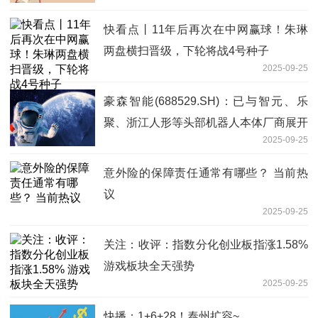
快看点丨11年后再次在中网赢球！朱琳
两盘横扫晋级，下轮将战4号种子
2025-09-25
豪森智能(688529.SH)：已与智元、乐
聚、浙江人形等头部机器人本体厂商展开
2025-09-25
合作交流
意外险的保障责任通常有哪些？ 当前热
议
2025-09-25
关注：收评：指数分化创业板指涨1.58%
游戏板块全天强势
2025-09-25
快播：1+6+28！泰州扩容~