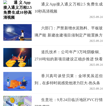
通义App接入通义万相2.5 免费生成
10秒高清视频
2025-09-24
六部门：严禁新增水泥熟料、平板玻
璃产能 新建改建项目须制定产能置换方
2025-09-24
案-焦点热闻
道氏技术：公司年产3万吨阴极铜、
2710吨钴的新项目建设正稳步推进 快看
2025-09-24
点
香川真司谈登贝莱：金球奖虽迟但
到，在多特时就感觉他潜力巨大-热头条
2025-09-24
生意社：9月24日临沂地区PVC行情