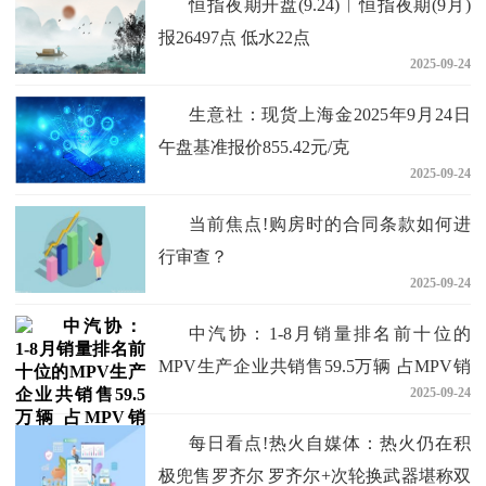
恒指夜期开盘(9.24)︱恒指夜期(9月)
报26497点 低水22点
2025-09-24
生意社：现货上海金2025年9月24日
午盘基准报价855.42元/克
2025-09-24
当前焦点!购房时的合同条款如何进
行审查？
2025-09-24
中汽协：1-8月销量排名前十位的
MPV生产企业共销售59.5万辆 占MPV销
2025-09-24
售总量的77.6%
每日看点!热火自媒体：热火仍在积
极兜售罗齐尔 罗齐尔+次轮换武器堪称双