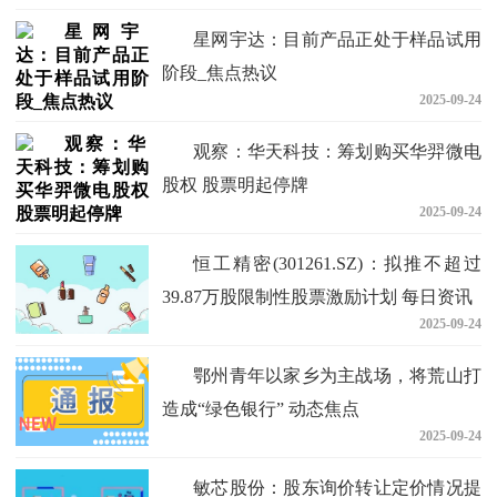
星网宇达：目前产品正处于样品试用
阶段_焦点热议
2025-09-24
观察：华天科技：筹划购买华羿微电
股权 股票明起停牌
2025-09-24
恒工精密(301261.SZ)：拟推不超过
39.87万股限制性股票激励计划 每日资讯
2025-09-24
鄂州青年以家乡为主战场，将荒山打
造成“绿色银行” 动态焦点
2025-09-24
敏芯股份：股东询价转让定价情况提