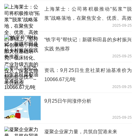
上海莱士：公司将积极推动“拓浆”“脱
浆”战略落地，在聚焦安全、优质、高效
2025-09-25
的基础上，坚持科创驱动，持续加大在基
础研究、临床转化、产业升级方面的投
“铁字号”帮扶记：新疆和田县的乡村振兴
入，探索生物制药前沿技术_今日精选
实践 热推荐
2025-09-25
资讯：9月25日生意社菜籽油基准价为
10066.67元/吨
2025-09-25
9月25日午间涨停分析
2025-09-25
凝聚企业家力量，共筑自贸港未来