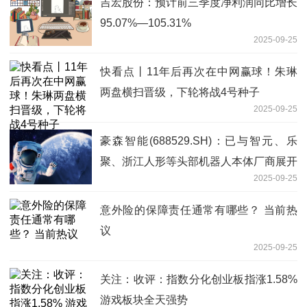
吉宏股份：预计前三季度净利润同比增长
95.07%—105.31%
2025-09-25
快看点丨11年后再次在中网赢球！朱琳
两盘横扫晋级，下轮将战4号种子
2025-09-25
豪森智能(688529.SH)：已与智元、乐
聚、浙江人形等头部机器人本体厂商展开
2025-09-25
合作交流
意外险的保障责任通常有哪些？ 当前热
议
2025-09-25
关注：收评：指数分化创业板指涨1.58%
游戏板块全天强势