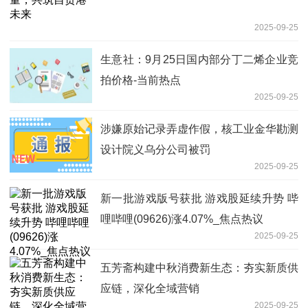
2025-09-25
生意社：9月25日国内部分丁二烯企业竞
拍价格-当前热点
2025-09-25
涉嫌原始记录弄虚作假，核工业金华勘测
设计院义乌分公司被罚
2025-09-25
新一批游戏版号获批 游戏股延续升势 哔
哩哔哩(09626)涨4.07%_焦点热议
2025-09-25
五芳斋构建中秋消费新生态：夯实新质供
应链，深化全域营销
2025-09-25